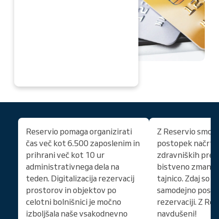
DAJ
Reservio pomaga organizirati
Z Reservio smo p
čas več kot 6.500 zaposlenim in
postopek načrto
prihrani več kot 10 ur
zdravniških preg
administrativnega dela na
bistveno zmanjšal
teden. Digitalizacija rezervacij
tajnico. Zdaj so v
prostorov in objektov po
samodejno posla
celotni bolnišnici je močno
rezervaciji. Z Re
izboljšala naše vsakodnevno
navdušeni!