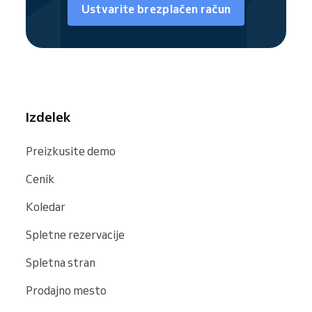
samostojno rezervacijo. Uporabnike
Ustvarite brezplačen račun
preusmerite na celotno stran za rezervacije
ali omogočite rezervacijo posameznih
storitev takoj.
Kot del skupnosti Reservio je vaše podjetje
za prehransko svetovanje enostavno najti v
iskalnikih in na spletnih mestih, vključno z
Izdelek
Google
,
Bing
in
Facebook
.
Preizkusite demo
Cenik
Koledar
Spletne rezervacije
Spletna stran
Prodajno mesto