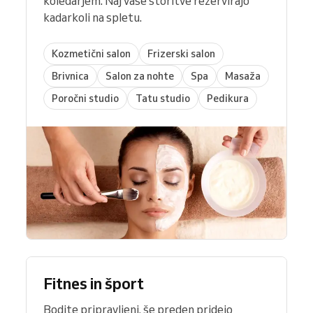
koledarjem. Naj vaše storitve rezervirajo
kadarkoli na spletu.
Kozmetični salon
Frizerski salon
Brivnica
Salon za nohte
Spa
Masaža
Poročni studio
Tatu studio
Pedikura
Fitnes in šport
Bodite pripravljeni, še preden pridejo