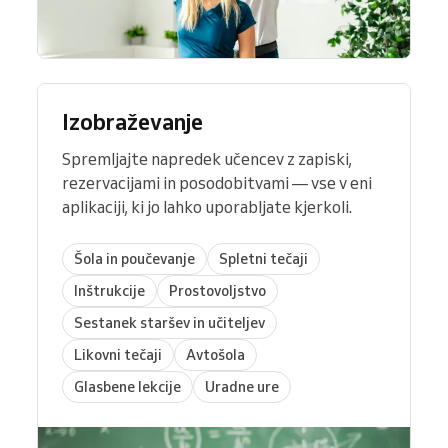
Izobraževanje
Spremljajte napredek učencev z zapiski,
rezervacijami in posodobitvami — vse v eni
aplikaciji, ki jo lahko uporabljate kjerkoli.
Šola in poučevanje
Spletni tečaji
Inštrukcije
Prostovoljstvo
Sestanek staršev in učiteljev
Likovni tečaji
Avtošola
Glasbene lekcije
Uradne ure