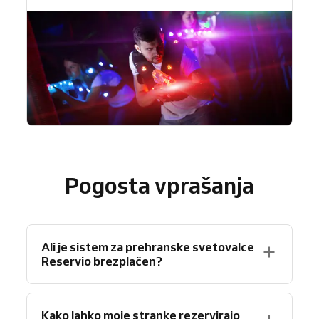
Pogosta vprašanja
Ali je sistem za prehranske svetovalce
Reservio brezplačen?
Seveda! Reservio ponuja brezplačen paket z
Kako lahko moje stranke rezervirajo
do 40 rezervacijami na mesec in osnovnimi