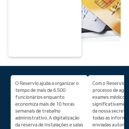
ORA
O Reservio ajuda a organizar o
Com o Reservio, 
tempo de mais de 6.500
processo de age
funcionários enquanto
exames médicos 
economiza mais de 10 horas
significativamen
semanais de trabalho
da nossa secretár
administrativo. A digitalização
todas as informa
da reserva de instalações e salas
enviadas automa