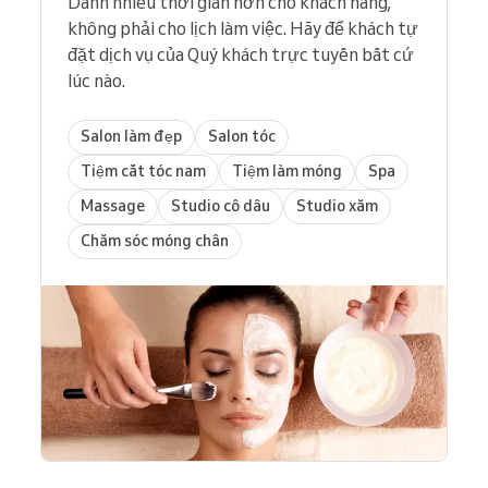
Dành nhiều thời gian hơn cho khách hàng,
không phải cho lịch làm việc. Hãy để khách tự
đặt dịch vụ của Quý khách trực tuyến bất cứ
lúc nào.
Salon làm đẹp
Salon tóc
Tiệm cắt tóc nam
Tiệm làm móng
Spa
Massage
Studio cô dâu
Studio xăm
Chăm sóc móng chân