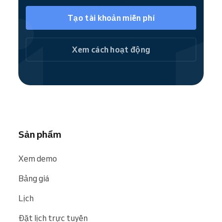
khách để khách tự đặt lịch nhanh chóng.
Chuyển hướng người dùng đến trang web đặt
Tạo tài khoản miễn phí
lịch đầy đủ hoặc đặt dịch vụ riêng lẻ ngay lập
tức.
Xem cách hoạt động
Là thành viên cộng đồng Reservio, trung tâm
dạy lái xe của Quý khách dễ dàng được tìm
thấy trên các công cụ tìm kiếm và website
như
Google
,
Bing
và
Facebook
.
Sản phẩm
Xem demo
Bảng giá
Lịch
Đặt lịch trực tuyến