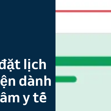
ặt lịch
iện dành
tâm y tế