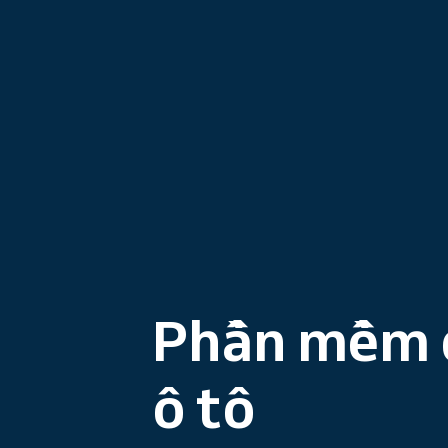
Phần mềm 
ô tô