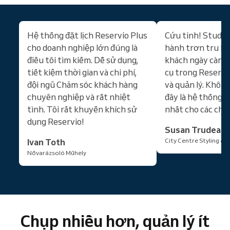
Hệ thống đặt lịch Reservio Plus
Cứu tinh! Studio 
cho doanh nghiệp lớn đúng là
hành trơn tru h
điều tôi tìm kiếm. Dễ sử dụng,
khách ngày càng 
tiết kiệm thời gian và chi phí,
cụ trong Reservi
đội ngũ Chăm sóc khách hàng
và quản lý. Khôn
chuyên nghiệp và rất nhiệt
đây là hệ thống đ
tình. Tôi rất khuyến khích sử
nhất cho các chuy
dụng Reservio!
Susan Trudeau
Ivan Toth
City Centre Styling & 
Nővarázsoló Műhely
Chụp nhiều hơn, quản lý ít