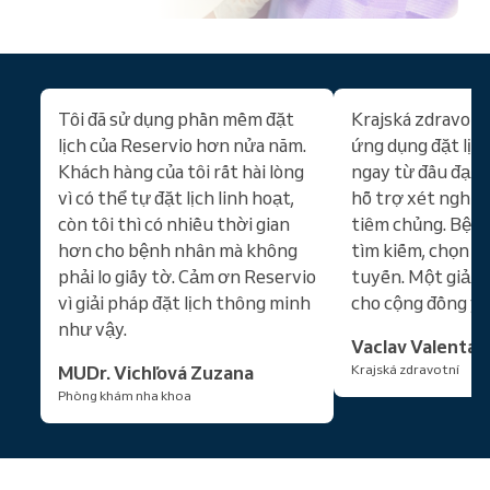
Tôi đã sử dụng phần mềm đặt
Krajská zdravotní
lịch của Reservio hơn nửa năm.
ứng dụng đặt lịc
Khách hàng của tôi rất hài lòng
ngay từ đầu đại 
vì có thể tự đặt lịch linh hoạt,
hỗ trợ xét nghiệm
còn tôi thì có nhiều thời gian
tiêm chủng. Bện
hơn cho bệnh nhân mà không
tìm kiếm, chọn và
phải lo giấy tờ. Cảm ơn Reservio
tuyến. Một giải 
vì giải pháp đặt lịch thông minh
cho cộng đồng y 
như vậy.
Vaclav Valenta
MUDr. Vichľová Zuzana
Krajská zdravotní
Phòng khám nha khoa