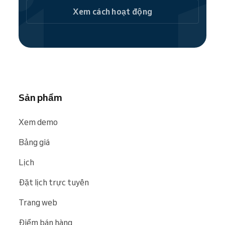
dàng được tìm thấy trên các công cụ tìm kiếm
Xem cách hoạt động
và website như
Google
,
Bing
và
Facebook
.
Sản phẩm
Xem demo
Bảng giá
Lịch
Đặt lịch trực tuyến
Trang web
Điểm bán hàng