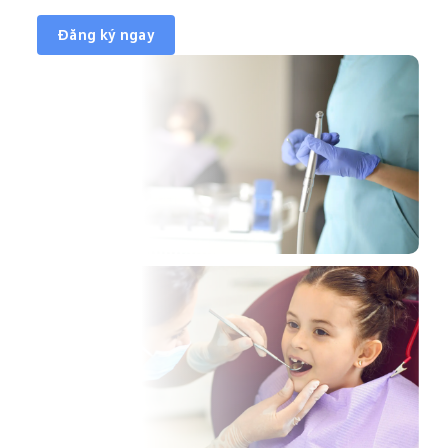
Đăng ký ngay
ới Tom
 giờ
n
:30