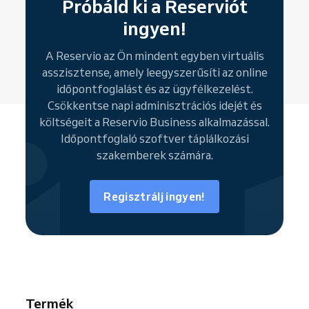
Próbáld ki a Reserviót
kiválaszthatják a számukra megfelelő
ingyen!
szolgáltatást, dátumot és időpontot, illetve
kezelhetik foglalásaikat online.
A Reservio az Ön mindent egyben virtuális
A
foglaló widgetek
további lehetőséget
asszisztense, amely leegyszerűsíti az online
adnak az ügyfélkör bővítésére, hiszen
időpontfoglalást és az ügyfélkezelést.
közvetlenül integrálhatók meglévő
Csökkentse napi adminisztrációs idejét és
weboldaladra és közösségi média
költségeit a Reservio Business alkalmazással.
csatornáidra, így gyors és egyszerű önálló
Időpontfoglaló szoftver táplálkozási
foglalásokat tesznek lehetővé.
szakemberek számára.
Csatlakozz a Reservio közösségéhez, és
növeld vállalkozásod ismertségét olyan
keresőkben, mint a
Google
, a
Bing
és a
Regisztrálj ingyen!
Facebook
.
Termék