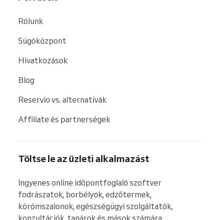
Rólunk
Súgóközpont
Hivatkozások
Blog
Reservio vs. alternatívák
Affiliate és partnerségek
Töltse le az üzleti alkalmazást
Ingyenes online időpontfoglaló szoftver 
fodrászatok, borbélyok, edzőtermek, 
körömszalonok, egészségügyi szolgáltatók, 
konzultációk, tanárok és mások számára.
