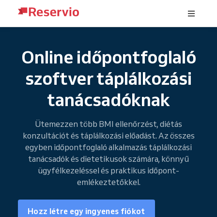
Online időpontfoglaló
szoftver táplálkozási
tanácsadóknak
Ütemezzen több BMI ellenőrzést, diétás
konzultációt és táplálkozási előadást. Az összes
egyben időpontfoglaló alkalmazás táplálkozási
tanácsadók és dietetikusok számára, könnyű
ügyfélkezeléssel és praktikus időpont-
emlékeztetőkkel.
Hozz létre egy ingyenes fiókot