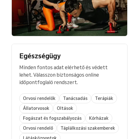
Egészségügy
Minden fontos adat elérhető és védett
lehet. Válasszon biztonságos online
időpontfoglaló rendszert.
Orvosi rendelők
Tanácsadás
Terápiák
Állatorvosok
Oltások
Fogászat és fogszabályozás
Kórházak
Orvosi rendelő
Táplálkozási szakemberek
Látásközpontok