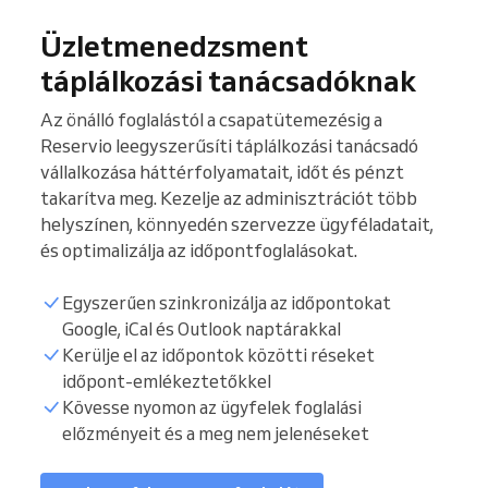
Üzletmenedzsment
táplálkozási tanácsadóknak
Az önálló foglalástól a csapatütemezésig a
Reservio leegyszerűsíti táplálkozási tanácsadó
vállalkozása háttérfolyamatait, időt és pénzt
takarítva meg. Kezelje az adminisztrációt több
helyszínen, könnyedén szervezze ügyféladatait,
és optimalizálja az időpontfoglalásokat.
Egyszerűen szinkronizálja az időpontokat
Google, iCal és Outlook naptárakkal
Kerülje el az időpontok közötti réseket
időpont-emlékeztetőkkel
Pácienslista
Kövesse nyomon az ügyfelek foglalási
előzményeit és a meg nem jelenéseket
Foglalási órák