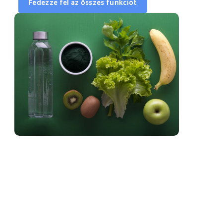
Fedezze fel az összes funkciót
Naptár szinkronizálás