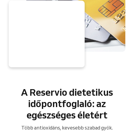
OST
A Reservio dietetikus
időpontfoglaló: az
egészséges életért
Több antioxidáns, kevesebb szabad gyök.