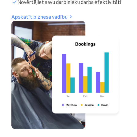
Novērtējiet savu darbinieku darba efektivitāti
Apskatīt biznesa vadību