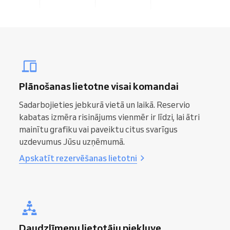
Plānošanas lietotne visai komandai
Sadarbojieties jebkurā vietā un laikā. Reservio
kabatas izmēra risinājums vienmēr ir līdzi, lai ātri
mainītu grafiku vai paveiktu citus svarīgus
uzdevumus Jūsu uzņēmumā.
Apskatīt rezervēšanas lietotni
Daudzlīmeņu lietotāju piekļuve