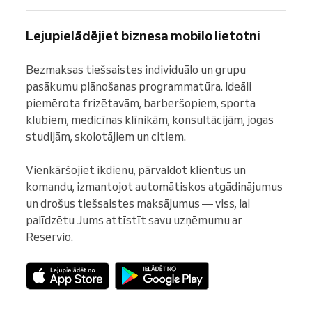
Lejupielādējiet biznesa mobilo lietotni
Bezmaksas tiešsaistes individuālo un grupu 
pasākumu plānošanas programmatūra. Ideāli 
piemērota frizētavām, barberšopiem, sporta 
klubiem, medicīnas klīnikām, konsultācijām, jogas 
studijām, skolotājiem un citiem.

Vienkāršojiet ikdienu, pārvaldot klientus un 
komandu, izmantojot automātiskos atgādinājumus 
un drošus tiešsaistes maksājumus — viss, lai 
palīdzētu Jums attīstīt savu uzņēmumu ar 
Reservio.