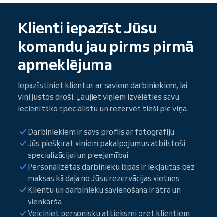
Klienti iepazīst Jūsu
komandu jau pirms pirmā
apmeklējuma
Iepazīstiniet klientus ar saviem darbiniekiem, lai
viņi justos droši. Ļaujiet viņiem izvēlēties savu
iecienītāko speciālistu un rezervēt tieši pie viņa.
Darbiniekiem ir savs profils ar fotogrāfiju
Jūs piešķirat viņiem pakalpojumus atbilstoši
specializācijai un pieejamībai
Personalizētas darbinieku lapas ir iekļautas bez
maksas kā daļa no Jūsu rezervācijas vietnes
Klientu un darbinieku savienošana ir ātra un
vienkārša
Veiciniet personisku attieksmi pret klientiem