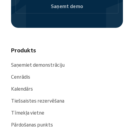
Papildus komandas pārvaldībai Jūs varat arī
Saņemt demo
pārvaldīt
pierakstus
,
klientus
un novērtēt
biznesa rezultātus. Jums ir kontrole pār
visām darba jomām vienā sistēmā, kas ir viegli
lietojama.
Jūs varat
izmēģināt Reservio bez maksas
ar
visām premium
funkcijām
un pārliecināties,
Produkts
vai tā atbilst Jūsu vajadzībām.
Saņemiet demonstrāciju
Cenrādis
Kalendārs
Tiešsaistes rezervēšana
Tīmekļa vietne
Pārdošanas punkts