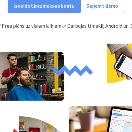
Enterprise
Izveidot bezmaksas kontu
Saņemt demo
Jūs vadāt lielu organizāciju
Free plāns uz visiem laikiem
Darbojas tīmeklī, Android un i