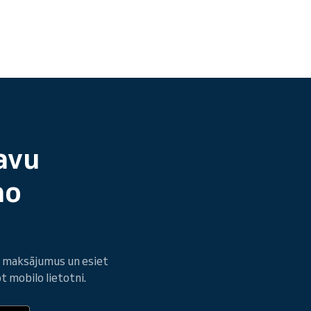
avu
no
et maksājumus un esiet
t mobilo lietotni.