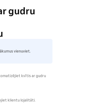
 ar gudru
u
sākumus vienuviet.
omatizējiet kvītis ar gudru
iet klientu lojalitāti.