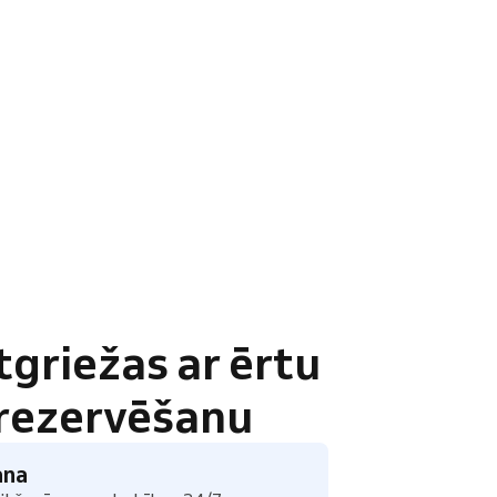
atgriežas ar ērtu
 rezervēšanu
ana