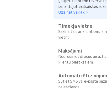
Ļaujiet klientiem rezervēt 
izmantojot tiešsaistes rez
Uzzināt vairāk
Tīmekļa vietne
Sazinieties ar klientiem, i
vietni.
Maksājumi
Nodrošiniet drošus un uztic
klientu pierakstiem.
Automatizēti ziņojum
Sūtiet SMS vai e-pasta pazi
neierašanos.