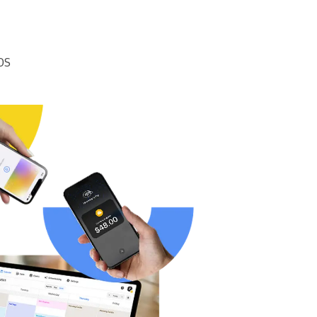
Lasīt vairāk
OS