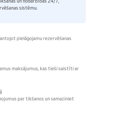
tikšanās un nodarbības 24/7,
ervēšanas sistēmu.
zmantojot pielāgojamu rezervēšanas
amus maksājumus, kas tieši saistīti ar
i
ņojumus par tikšanos un samaziniet