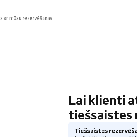
us ar mūsu rezervēšanas
Lai klienti 
tiešsaistes
Tiešsaistes rezervēš