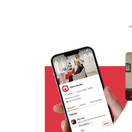
Tiešsaistes pieraksts
Omnichannel rezervēšanas
risinājums