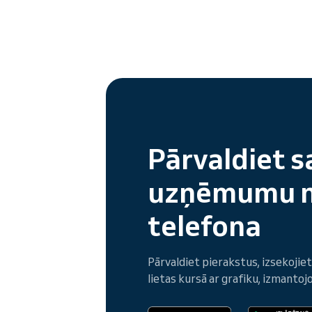
Pārvaldiet s
uzņēmumu 
telefona
Pārvaldiet pierakstus, izsekoji
lietas kursā ar grafiku, izmantojo