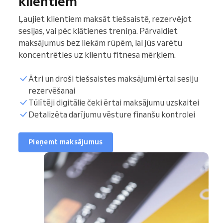
klientiem
Ļaujiet klientiem maksāt tiešsaistē, rezervējot
sesijas, vai pēc klātienes treniņa. Pārvaldiet
maksājumus bez liekām rūpēm, lai jūs varētu
koncentrēties uz klientu fitnesa mērķiem.
Ātri un droši tiešsaistes maksājumi ērtai sesiju
rezervēšanai
Tūlītēji digitālie čeki ērtai maksājumu uzskaitei
Detalizēta darījumu vēsture finanšu kontrolei
Pieņemt maksājumus