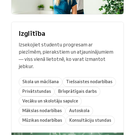
Izglītība
Izsekojiet studentu progresam ar
piezīmēm, pierakstiem un atjauninājumiem
— viss vienā lietotnē, ko varat izmantot
jebkur.
Skola un mācīšana
Tiešsaistes nodarbības
Privātstundas
Brīvprātīgais darbs
Vecāku un skolotāju sapulce
Mākslas nodarbības
Autoskola
Mūzikas nodarbības
Konsultāciju stundas