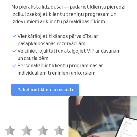
No pieraksta līdz dušai — padariet klienta pieredzi
izcilu. Izsekojiet klientu treniņu progresam un
izdevumiem ar klientu pārvaldības rīkiem.
Vienkāršojiet tikšanos pārvaldību ar
pašapkalpošanās rezervācijām
Veiciniet lojalitāti un atalgojiet VIP ar dāvanām
un caurlaidēm
Personalizējiet klientu programmas ar
individuāliem treniņiem un kursiem
Palieliniet klientu iesaisti