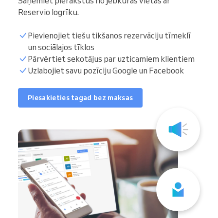
Saņemiet pierakstus no jebkuras vietas ar
Reservio logrīku.
Pievienojiet tiešu tikšanos rezervāciju tīmeklī
un sociālajos tīklos
Pārvērtiet sekotājus par uzticamiem klientiem
Uzlabojiet savu pozīciju Google un Facebook
Piesakieties tagad bez maksas