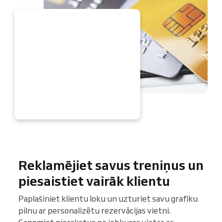
AGAD
Reklamējiet savus treniņus un
piesaistiet vairāk klientu
Paplašiniet klientu loku un uzturiet savu grafiku
pilnu ar personalizētu rezervācijas vietni.