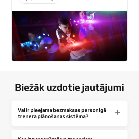
Biežāk uzdotie jautājumi
Vai ir pieejama bezmaksas personīgā
trenera plānošanas sistēma?
Protams! Reservio piedāvā bezmaksas plānu