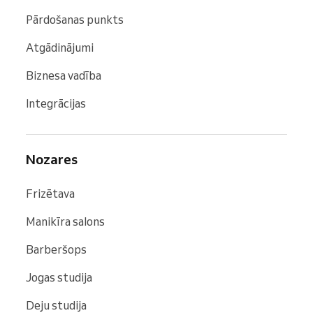
Pārdošanas punkts
Atgādinājumi
Biznesa vadība
Integrācijas
Nozares
Frizētava
Manikīra salons
Barberšops
Jogas studija
Deju studija