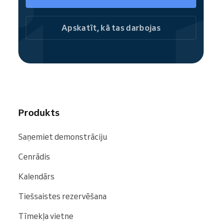
pakalpojumus.
Kā daļa no Reservio kopienas, jūsu PT
Apskatīt, kā tas darbojas
uzņēmumu viegli atrod meklētājos un vietnēs,
tostarp
Google
,
Bing
un
Facebook
.
Produkts
Saņemiet demonstrāciju
Cenrādis
Kalendārs
Tiešsaistes rezervēšana
Tīmekļa vietne