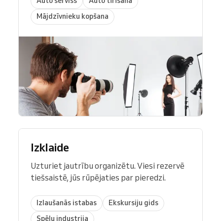
Auto serviss
Auto tīrīšana
Mājdzīvnieku kopšana
Izklaide
Uzturiet jautrību organizētu. Viesi rezervē
tiešsaistē, jūs rūpējaties par pieredzi.
Izlaušanās istabas
Ekskursiju gids
Spēļu industrija