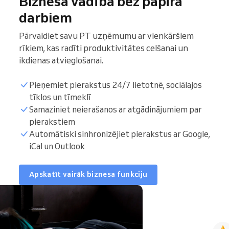
Biznesa vadība bez papīra
darbiem
Pārvaldiet savu PT uzņēmumu ar vienkāršiem
rīkiem, kas radīti produktivitātes celšanai un
ikdienas atvieglošanai.
Pieņemiet pierakstus 24/7 lietotnē, sociālajos
tīklos un tīmeklī
Samaziniet neierašanos ar atgādinājumiem par
pierakstiem
Automātiski sinhronizējiet pierakstus ar Google,
iCal un Outlook
Apskatīt vairāk biznesa funkciju