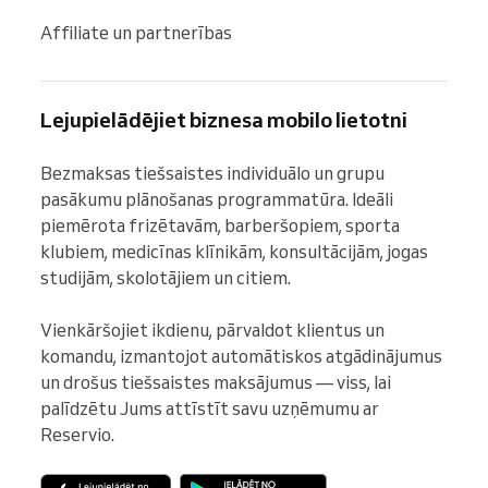
Affiliate un partnerības
Lejupielādējiet biznesa mobilo lietotni
Bezmaksas tiešsaistes individuālo un grupu 
pasākumu plānošanas programmatūra. Ideāli 
piemērota frizētavām, barberšopiem, sporta 
klubiem, medicīnas klīnikām, konsultācijām, jogas 
studijām, skolotājiem un citiem.

Vienkāršojiet ikdienu, pārvaldot klientus un 
komandu, izmantojot automātiskos atgādinājumus 
un drošus tiešsaistes maksājumus — viss, lai 
palīdzētu Jums attīstīt savu uzņēmumu ar 
Reservio.