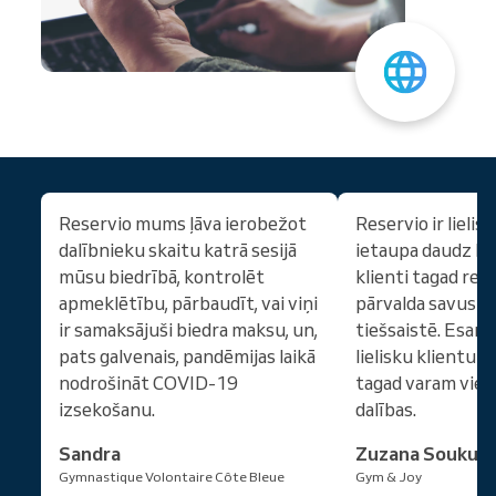
Reservio mums ļāva ierobežot
Reservio ir lieli
dalībnieku skaitu katrā sesijā
ietaupa daudz lai
mūsu biedrībā, kontrolēt
klienti tagad rez
apmeklētību, pārbaudīt, vai viņi
pārvalda savus p
ir samaksājuši biedra maksu, un,
tiešsaistē. Esam 
pats galvenais, pandēmijas laikā
lielisku klientu 
nodrošināt COVID-19
tagad varam viegl
izsekošanu.
dalības.
Sandra
Zuzana Soukup
Gymnastique Volontaire Côte Bleue
Gym & Joy