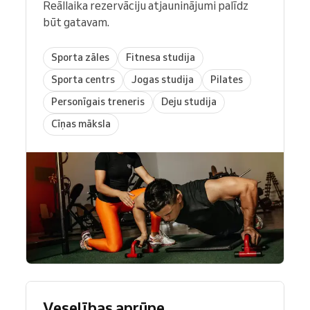
Reāllaika rezervāciju atjauninājumi palīdz
būt gatavam.
Sporta zāles
Fitnesa studija
Sporta centrs
Jogas studija
Pilates
Personīgais treneris
Deju studija
Cīņas māksla
Veselības aprūpe