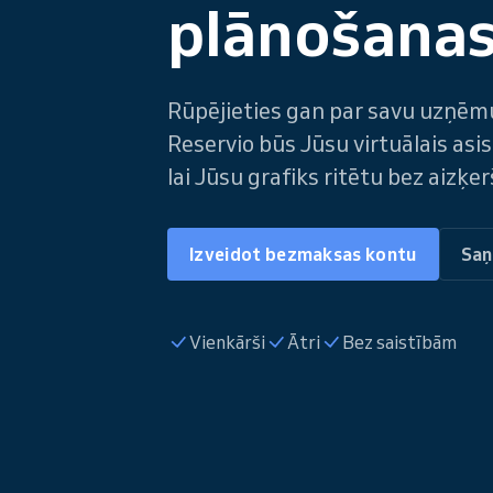
plānošanas
Rūpējieties gan par savu uzņēm
Reservio būs Jūsu virtuālais asi
lai Jūsu grafiks ritētu bez aizķe
Izveidot bezmaksas kontu
Sa
Vienkārši
Ātri
Bez saistībām