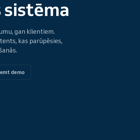
 sistēma
umu, gan klientiem.
stents, kas parūpēsies,
ršanās.
ņemt demo