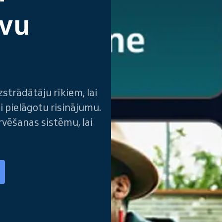
avu
u
strādātāju rīkiem, lai
i pielāgotu risinājumu.
vēšanas sistēmu, lai