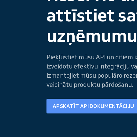
attīstiet s
uzņēmum
Piekļūstiet mūsu API un citiem iz
izveidotu efektīvu integrāciju va
Izmantojiet mūsu populāro rezer
veicinātu produktu pārdošanu.
APSKATĪT API DOKUMENTĀCIJU