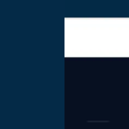
Enterprise
Jūs vadāt lielu organizāciju