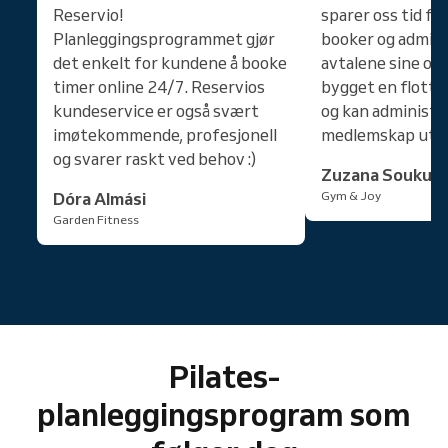
Reservio!
sparer oss tid fo
Planleggingsprogrammet gjør
booker og admini
det enkelt for kundene å booke
avtalene sine onli
timer online 24/7. Reservios
bygget en flott
kundeservice er også svært
og kan administr
imøtekommende, profesjonell
medlemskap uten
og svarer raskt ved behov :)
Zuzana Soukup
Dóra Almási
Gym & Joy
Garden Fitness
Pilates-
planleggingsprogram som