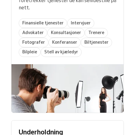
foretrekker tjenester de kan selvbestille på
nett.
Finansielle tjenester
Intervjuer
Advokater
Konsultasjoner
Trenere
Fotografer
Konferanser
Biltjenester
Bilpleie
Stell av kjæledyr
Underholdning