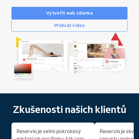
Vytvořit web zdarma
Přehrát video
Zkušenosti našich klientů
Reservio je velmi pokrokový
Reservio je skvěl
nástroj jak pro firmu, tak i pro
spoustu práce, p