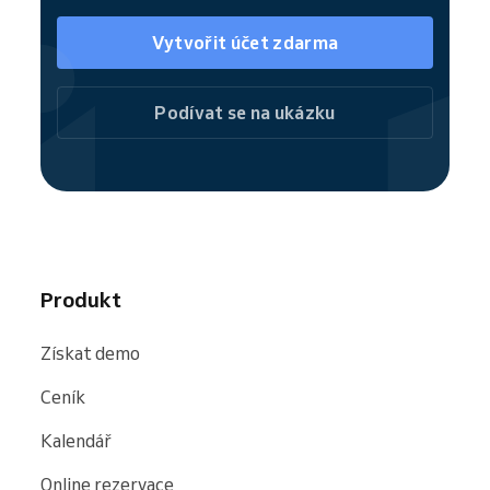
objednávku bez dalšího dohledávání.
Umístěním rezervačních tlačítek klienty
Vytvořit účet zdarma
přímo nasměrujete k objednávce a
zpřístupníte nabídku vašich služeb.
Podívat se na ukázku
Reservio.cz
je skvělou alternativou, jak
zaujmout nové zákazníky. Uživatelé aplikace
nebo portálu služeb Reservio.cz snadno
dohledají chtěnou službu podle druhu, lokality
i hodnocení a poté jsou přesměrováni rovnou
na rezervační stránku. S vystavením svých
služeb na Reservio.cz jednoduše rozšíříte
Produkt
svou klientskou databázi.
Získat demo
Ceník
Kalendář
Online rezervace