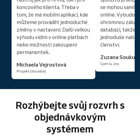
koncového klienta. Třeba v
se mohou sami r
tom, že má mobilní aplikaci, kde
online. Vybudoval
můžeme provádět jednoduché
ohromnou zákaz
změny v nastavení. Další velkou
databázi, takže
výhodu vidím v online platbách
jednoduše nabíze
nebo možnosti zakoupení
členství.
permanentek.
Zuzana Soukup
Michaela Vejrostová
Gym & Joy
Projekt (dosebe)
Rozhýbejte svůj rozvrh s
objednávkovým
systémem