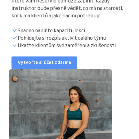
které vám Reservio pomůže zaplnit. Každý
instruktor bude přesně vědět, co má na starosti,
kolik má klientů a jaké náčiní potřebuje.
Snadno naplňte kapacitu lekcí
Kalendář
Pohlídejte si rozpis aktivit celého týmu
Ukažte klientům své zaměření a zkušenosti
Seznam klientů
Vytvořte si účet zdarma
Rozvrh