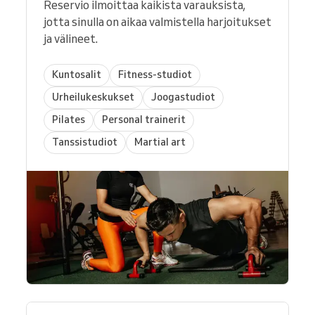
Reservio ilmoittaa kaikista varauksista,
jotta sinulla on aikaa valmistella harjoitukset
ja välineet.
Kuntosalit
Fitness-studiot
Urheilukeskukset
Joogastudiot
Pilates
Personal trainerit
Tanssistudiot
Martial art