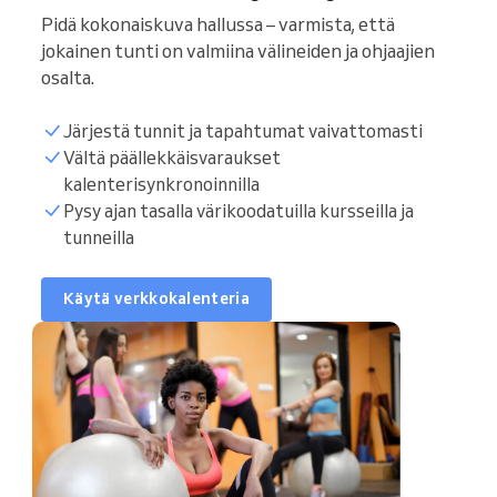
Pidä kokonaiskuva hallussa – varmista, että
jokainen tunti on valmiina välineiden ja ohjaajien
osalta.
Järjestä tunnit ja tapahtumat vaivattomasti
Vältä päällekkäisvaraukset
kalenterisynkronoinnilla
Synkronoi kalenteri
Pysy ajan tasalla värikoodatuilla kursseilla ja
tunneilla
Asiakaslista
Käytä verkkokalenteria
Varaustunnit