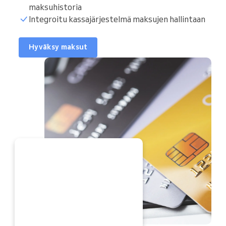
maksuhistoria
Integroitu kassajärjestelmä maksujen hallintaan
Hyväksy maksut
YT