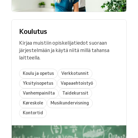
Koulutus
Kirjaa muistiin opiskelijatiedot suoraan
järjestelmään ja käytä niitä millä tahansa
laitteella.
Koulu ja opetus
Verkkotunnit
Yksityisopetus
Vapaaehtoistyö
Vanhempainilta
Taidekurssit
Køreskole
Musikundervisning
Kontortid