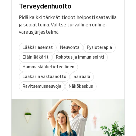
Terveydenhuolto
Pidä kaikki tärkeät tiedot helposti saatavilla
ja suojattuina. Valitse turvallinen online-
varausjärjestelmä.
Lääkäriasemat
Neuvonta
Fysioterapia
Eläinlääkärit
Rokotus ja immunisointi
Hammaslääketieteellinen
Lääkärin vastaanotto
Sairaala
Ravitsemusneuvoja
Näkökeskus