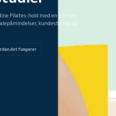
dine Pilates-hold med en alt-i-en
ftalepåmindelser, kundestyring og
rdan det fungerer