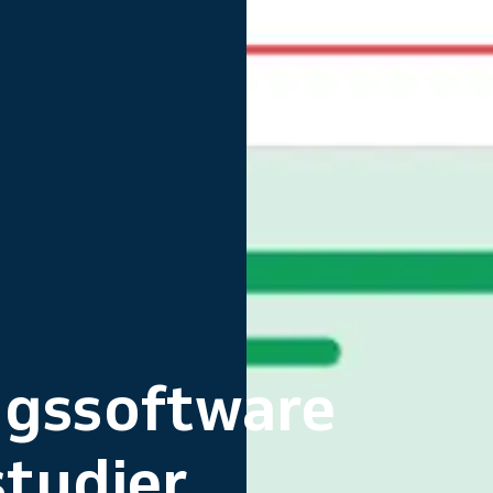
ngssoftware
studier