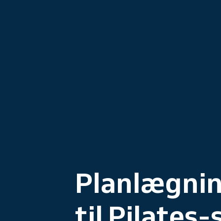
Planlægni
til Pilates-