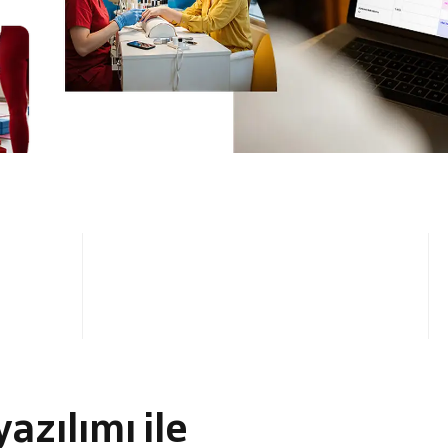
4.5 / 5
azılımı ile