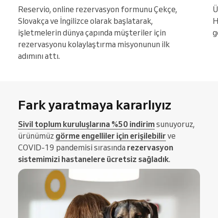
Reservio, online rezervasyon formunu Çekçe,
Ü
Slovakça ve İngilizce olarak başlatarak,
H
işletmelerin dünya çapında müşteriler için
g
rezervasyonu kolaylaştırma misyonunun ilk
adımını attı.
Fark yaratmaya kararlıyız
Sivil toplum kuruluşlarına %50 indirim
sunuyoruz,
ürünümüz
görme engelliler için erişilebilir
ve
COVID-19 pandemisi sırasında
rezervasyon
sistemimizi hastanelere ücretsiz sağladık
.