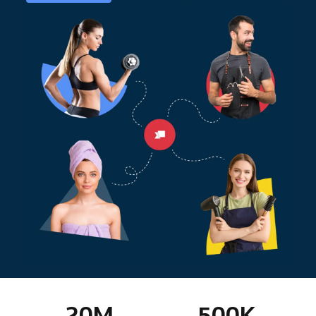
20
M
500
K