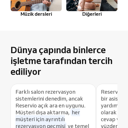
Müzik dersleri
Diğerleri
Dünya çapında binlerce
işletme tarafından tercih
ediliyor
Farklı salon rezervasyon
Reservio, 
sistemlerini denedim, ancak
bir asista
Reservio açık ara en uygunu.
yardımcı ol
Müşteri dışa aktarma,
her
olarak her
müşteri için ayrıntılı
cevap ver
rezervasyon geçmişi
ve temel
yüzden müş