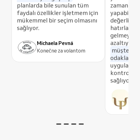
planlarda bile sunulan tüm
zaman onli
faydalı özellikler işletmem için
yapabilmes
mükemmel bir seçim olmasını
değerli. A
sağlıyor.
hatırlatmal
gelmeyenle
azaltıyor. 
Michaela Pevná
müşterile
Konečne za volantom
odaklanabi
uygulama i
kontrolü 
sağlıyor.
Pau
Psik