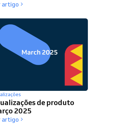
 artigo
alizações
ualizações de produto
rço 2025
 artigo