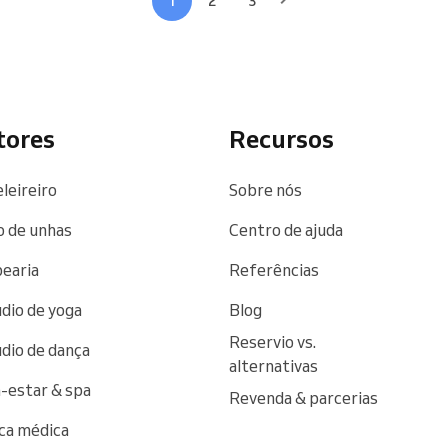
1
2
3
tores
Recursos
leireiro
Sobre nós
o de unhas
Centro de ajuda
earia
Referências
dio de yoga
Blog
Reservio vs.
dio de dança
alternativas
estar & spa
Revenda & parcerias
ica médica