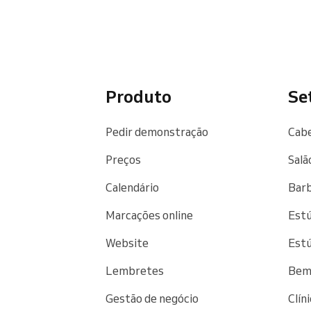
Produto
Se
Pedir demonstração
Cabe
Preços
Salã
Calendário
Barb
Marcações online
Estú
Website
Estú
Lembretes
Bem-
Gestão de negócio
Clín