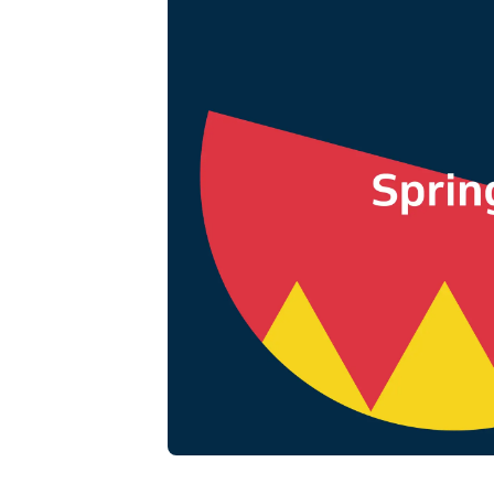
Marcações online
Solução de marcação
omnicanal