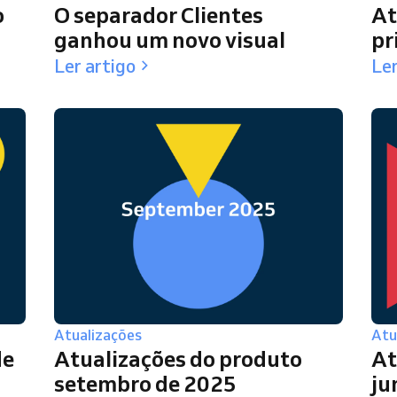
o
O separador Clientes
At
ganhou um novo visual
pr
Ler artigo
Ler
Atualizações
Atu
de
Atualizações do produto
At
setembro de 2025
ju