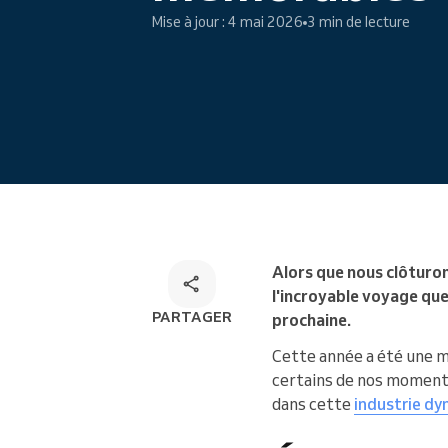
Mise à jour : 4 mai 2026
3 min de lecture
Réservation en ligne
Solution de réservation
omnicanale
Alors que nous clôturon
l'incroyable voyage que
PARTAGER
prochaine.
Cette année a été une m
certains de nos moments
dans cette
industrie d