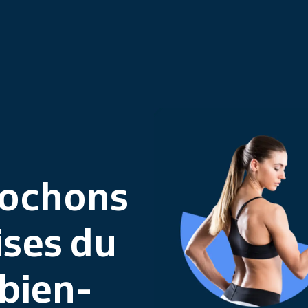
rochons
ises du
bien-