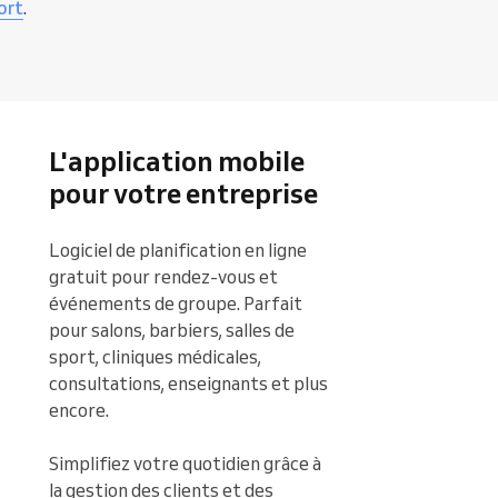
ort
.
ices, disponible sur
iOS
et
Android
, où
de services puissent l'utiliser.
 réservations. Une autre option
vez obtenir gratuitement l'application
 exclusive avec les clients et accroît la
rmer de
nouvelles réservations
pour
 consulter votre
calendrier
de
n commerciale qui simplifiera votre
L'application mobile
pour votre entreprise
Logiciel de planification en ligne 
gratuit pour rendez-vous et 
événements de groupe. Parfait 
pour salons, barbiers, salles de 
sport, cliniques médicales, 
consultations, enseignants et plus 
encore.

Simplifiez votre quotidien grâce à 
la gestion des clients et des 