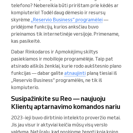
telefono? Nebereikia būti pririštam prie kėdės ar
kompiuterio! Todėl daug dėmesio ir resursų
skyrėme
„Reservio Business“ programėlei
—
pridėjome funkcijų, kurios anksčiau buvo
prieinamos tik internetinėje versijoje. Primename,
kas pasikeitė.
Dabar Rinkodaros ir Apmokėjimų skiltys
pasiekiamos ir mobilioje programėlėje. Taip pat
atsirado aiškūs ženklai, kurie rodo aukštesnio plano
funkcijas — dabar galite
atnaujinti
planą tiesiai iš
„Reservio Business“ programėlės, ne tik iš
kompiuterio.
Susipažinkite su Reo — naujuoju
Klientų aptarnavimo komandos nariu
2023-ieji buvo dirbtinio intelekto proveržio metai.
Jis jau visur ir aktyviai keičia mūsų visų verslo
valdymą. Natūralu, kad norėjome žengti koja kojon