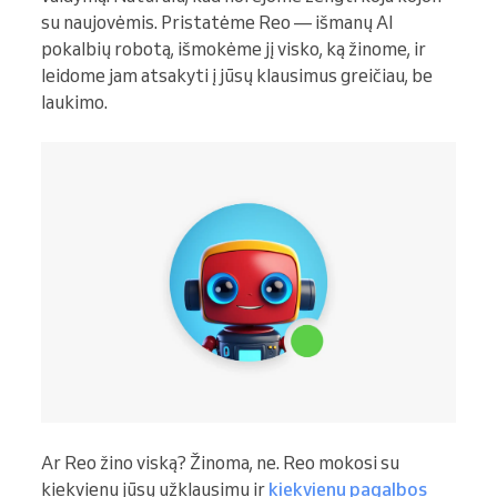
su naujovėmis. Pristatėme Reo — išmanų AI
pokalbių robotą, išmokėme jį visko, ką žinome, ir
leidome jam atsakyti į jūsų klausimus greičiau, be
laukimo.
Ar Reo žino viską? Žinoma, ne. Reo mokosi su
kiekvienu jūsų užklausimu ir
kiekvienu pagalbos