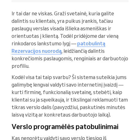
Ir tai dar ne viskas. Graži svetainė, kuria galite
dalintis su klientais, yra puikus įrankis, tačiau
paslaugų verslas visada išlieka asmeniškas ir
orientuotas į klientą. Todėl pridėjome dar vieną
rinkodaros lankstumo lygį —
patobulintą
Rezervacijos nuorodą
, leidžiančią dalintis
konkrečiomis paslaugomis, renginiais ar darbuotojo
profiliu.
Kodėl visa tai taip svarbu? Ši sistema suteikia jums
galimybę lengvai valdyti savo internetinį įvaizdį —
kurti firminę, funkcionalią svetainę, stebėti, kaip
klientai su ja sąveikauja, ir tikslingai reklamuoti tam
tikras verslo dalis (pavyzdžiui, paskutinės minutės
laisvą vizitą ar konkretaus darbuotojo laiką).
Verslo programėlės patobulinimai
Kas nenorėtų valdyti savo verslo tiesiog iš