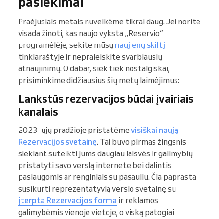
pasiekimai
Praėjusiais metais nuveikėme tikrai daug. Jei norite
visada žinoti, kas naujo vyksta „Reservio“
programėlėje, sekite mūsų
naujienų skiltį
tinklaraštyje ir nepraleiskite svarbiausių
atnaujinimų. O dabar, šiek tiek nostalgiškai,
prisiminkime didžiausius šių metų laimėjimus:
Lankstūs rezervacijos būdai įvairiais
kanalais
2023-ųjų pradžioje pristatėme
visiškai naują
Rezervacijos svetainę
. Tai buvo pirmas žingsnis
siekiant suteikti jums daugiau laisvės ir galimybių
pristatyti savo verslą internete bei dalintis
paslaugomis ar renginiais su pasauliu. Čia paprasta
susikurti reprezentatyvią verslo svetainę su
įterpta Rezervacijos forma
ir reklamos
galimybėmis vienoje vietoje, o viską patogiai