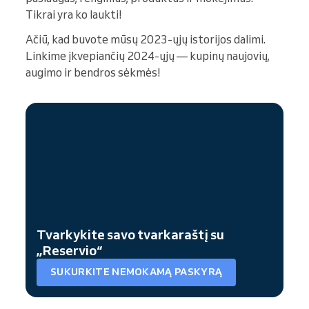
Tikrai yra ko laukti!
Ačiū, kad buvote mūsų 2023-ųjų istorijos dalimi.
Linkime įkvepiančių 2024-ųjų — kupinų naujovių,
augimo ir bendros sėkmės!
Tvarkykite savo tvarkaraštį su
„Reservio“
SUKURKITE NEMOKAMĄ PASKYRĄ