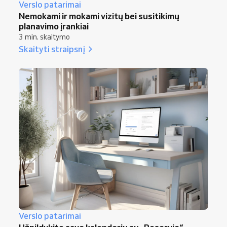
Verslo patarimai
Nemokami ir mokami vizitų bei susitikimų
planavimo įrankiai
3 min. skaitymo
Skaityti straipsnį
Verslo patarimai