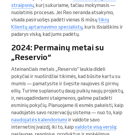
straipsniu
, kurį sukuriame, tačiau mokymasis —
nuolatinis procesas. Jei Reo neranda atsakymo,
visada pasiruošęs padėti vienas iš mūsų
tikrų
Klientų aptarnavimo specialistų
, kuris išsiaiškins ir
padarys viską, kad jums padėtų.
2024: Permainų metai su
„Reservio“
Ateinančiais metais „Reservio“ laukia dideli
pokyčiai ir nuoširdžiai tikimės, kad būsite kartu su
mumis — pamatysite ir švęsite naujoves iš pirmų
eilių. Turime suplanuotų daug puikių naujų projektų,
ir, nesugadindami staigmenos, galime pažadėti
esminių pokyčių. Planuojame iš esmės pakeisti, kaip
naudojatės savo rezervacijų sistema — nuo to, kaip
naudojatės kalendoriumi
ir valdote savo
internetinį įvaizdį, iki to, kaip
valdote visą verslą
:
paslaugas, renginius, produktus ir mokėjimus.