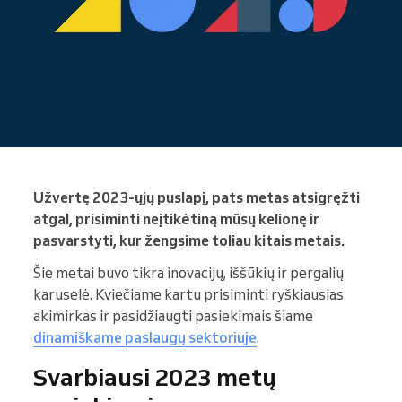
Užvertę 2023-ųjų puslapį, pats metas atsigręžti
atgal, prisiminti neįtikėtiną mūsų kelionę ir
pasvarstyti, kur žengsime toliau kitais metais.
Šie metai buvo tikra inovacijų, iššūkių ir pergalių
karuselė. Kviečiame kartu prisiminti ryškiausias
akimirkas ir pasidžiaugti pasiekimais šiame
dinamiškame paslaugų sektoriuje
.
Svarbiausi 2023 metų