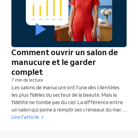
Comment ouvrir un salon de
manucure et le garder
complet
7 min de lecture
Les salons de manucure ont l’une des clientèles
les plus fidèles du secteur de la beauté. Mais la
fidélité ne tombe pas du ciel. La différence entre
un salon qui peine à remplir ses créneaux du mardi
et un autre complet deux semaines à l’avance, ce
Lire l'article
n’est pas le talent. Ce n’est pas non plus
l’emplacement. Ce sont les systèmes : comment