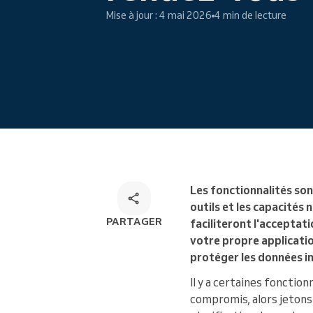
Mise à jour : 4 mai 2026
4 min de lecture
Réservation en ligne
Solution de réservation
omnicanale
Les fonctionnalités son
outils et les capacités
PARTAGER
faciliteront l'acceptat
votre propre applicatio
protéger les données i
Il y a certaines fonctio
compromis, alors jetons 