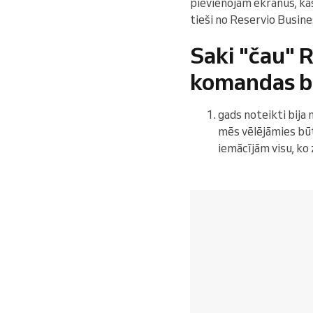
pievienojām ekrānus, ka
tieši no Reservio Busines
Saki "čau" 
komandas b
gads noteikti bija 
mēs vēlējāmies bū
iemācījām visu, ko