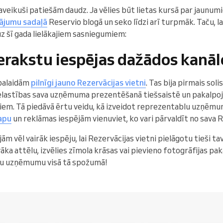
veikuši patiešām daudz. Ja vēlies būt lietas kursā par jaunum
nājumu sadaļā
Reservio blogā un seko līdzi arī turpmāk. Taču, 
z šī gada lielākajiem sasniegumiem:
ierakstu iespējas dažādos kanāl
palaidām
pilnīgi jauno Rezervācijas vietni
. Tas bija pirmais soli
n elastības sava uzņēmuma prezentēšanā tiešsaistē un pakalp
iem. Tā piedāvā ērtu veidu, kā izveidot reprezentablu uzņēmu
lapu
un reklāmas iespējām vienuviet, ko vari pārvaldīt no sava 
ām vēl vairāk iespēju, lai Rezervācijas vietni pielāgotu tieš
āka attēlu, izvēlies zīmola krāsas vai pievieno fotogrāfijas p
avu uzņēmumu visā tā spožumā!