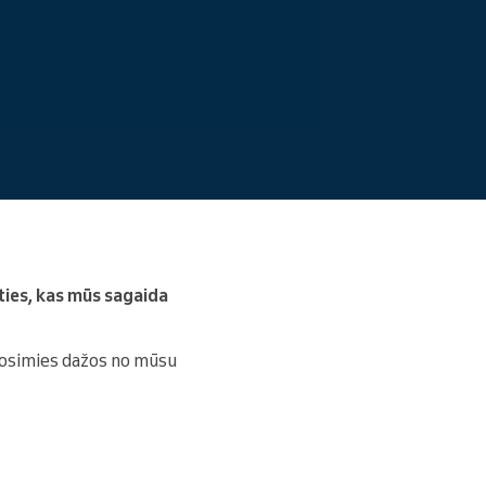
Lasīt vairāk
īties, kas mūs sagaida
lūkosimies dažos no mūsu