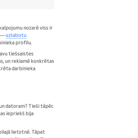
akalpojumu nozarē viss ir
i —
uzlabotu
inieka profilu.
 savu tiešsaistes
ojas, un reklamē konkrētas
krēta darbinieka
un datoram? Tieši tāpēc
as iepriekš bija
ilajā lietotnē. Tāpat