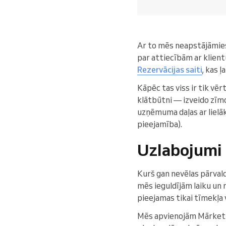
Ar to mēs neapstājāmies. 
par attiecībām ar klien
Rezervācijas saiti
, kas 
Kāpēc tas viss ir tik vēr
klātbūtni — izveido zīmol
uzņēmuma daļas ar lielāk
pieejamība).
Uzlabojumi
Kurš gan nevēlas pārva
mēs ieguldījām laiku un
pieejamas tikai tīmekļa 
Mēs apvienojām Mārketing