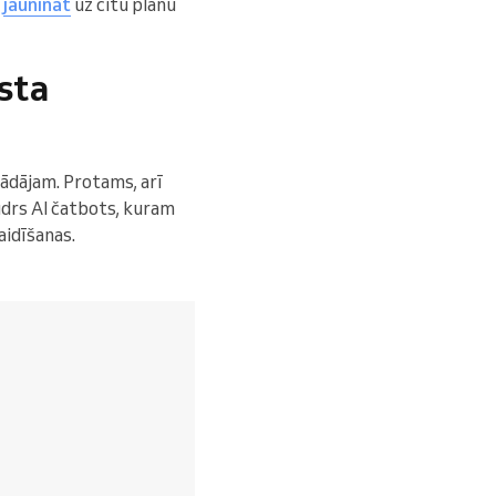
j
jaunināt
uz citu plānu
sta
trādājam. Protams, arī
drs AI čatbots, kuram
aidīšanas.