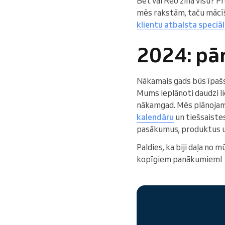
Bet vai Reo zina visu? 
mēs rakstām, taču mācīš
klientu atbalsta speciā
2024: pā
Nākamais gads būs īpašs 
Mums ieplānoti daudzi lie
nākamgad. Mēs plānojam 
kalendāru
un tiešsaistes
pasākumus, produktus un
Paldies, ka biji daļa no 
kopīgiem panākumiem!