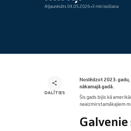
Atjaunināts 04.05.2026.
3 min lasīšana
Tiešsaistes pieraksts
Omnichannel rezervēšanas
risinājums
Noslēdzot 2023. gadu, i
nākamajā gadā.
DALĪTIES
Šis gads bijis kā amerikā
neaizmirstamākajiem mi
Galvenie