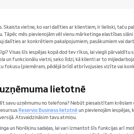
Skaista vietne, ko vari dalīties ar klientiem, ir lieliski, taču p
tu. Tāpēc mēs pievienojām vēl vienu mārketinga elastības slān
ļauj dalīties ar konkrētiem pakalpojumiem, pasākumiem vai darb
tīgi? Visas šīs iespējas kopā dod tev rīkus, lai viegli pārvaldītu
a un funkcionālu vietni, seko līdzi, kā klienti ar to mijiedarb
u fokusu (piemēram, pēdējā brīdī atbrīvojusies vizīte vai kon
 uzņēmuma lietotnē
ldīt savu uzņēmumu no telefona? Nebūt piesaistītam krēslam 
 resursus
Reservio Business lietotnē
un pievienojām iespējas, k
versijā. Atsvaidzināsim tavu atmiņu.
a un Norēķinu sadaļas, lai vari izmantot šīs funkcijas arī mob