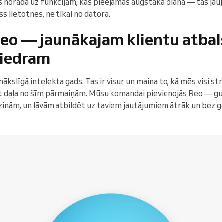
s norāda uz funkcijām, kas pieejamas augstākā plānā — tas ļau
s lietotnes, ne tikai no datora.
Reo — jaunākajam klientu atbal
iedram
mākslīgā intelekta gads. Tas ir visur un maina to, kā mēs visi s
t daļa no šīm pārmaiņām. Mūsu komandai pievienojās Reo — gu
 zinām, un ļāvām atbildēt uz taviem jautājumiem ātrāk un bez g