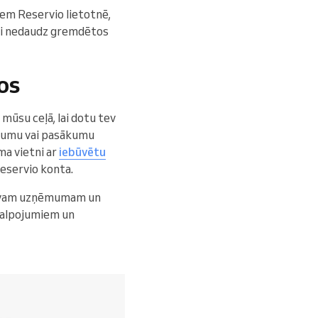
iem Reservio lietotnē,
lai nedaudz gremdētos
os
s mūsu ceļā, lai dotu tev
ojumu vai pasākumu
ma vietni ar
iebūvētu
Reservio konta.
i tavam uzņēmumam un
akalpojumiem un