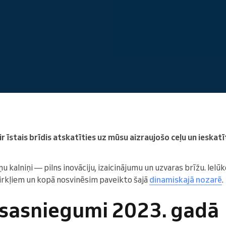
Enterprise
Jūs vadāt lielu organizāciju
r īstais brīdis atskatīties uz mūsu aizraujošo ceļu un ieskat
ņu kalniņi — pilns inovāciju, izaicinājumu un uzvaras brīžu. Ie
rkļiem un kopā nosvinēsim paveikto šajā
dinamiskajā nozarē
.
 sasniegumi 2023. gadā