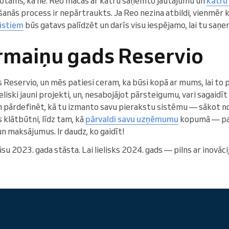
Protams, ka nē. Reo mācās ar katru saņemto jautājumu un
katru
anās process ir nepārtraukts. Ja Reo nezina atbildi, vienmēr
listiem
būs gatavs palīdzēt un darīs visu iespējamo, lai tu saņe
rmaiņu gads Reservio
Reservio, un mēs patiesi ceram, ka būsi kopā ar mums, lai to 
liski jauni projekti, un, nesabojājot pārsteigumu, vari sagaidīt
pārdefinēt, kā tu izmanto savu pierakstu sistēmu — sākot no
 klātbūtni, līdz tam, kā
pārvaldi savu uzņēmumu
kopumā — pa
 maksājumus. Ir daudz, ko gaidīt!
mūsu 2023. gada stāsta. Lai lielisks 2024. gads — pilns ar inovāc