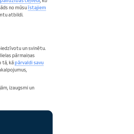
 palīdzības ceļvedi
, ko
 kāds no mūsu
īstajiem
mtu atbildi.
piedzīvotu un svinētu.
 lielas pārmaiņas
 tā, kā
pārvaldi savu
kalpojumus,
ijām, izaugsmi un