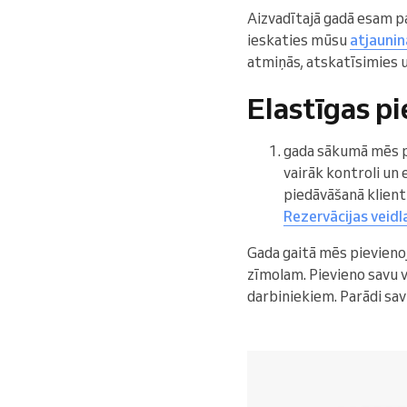
Aizvadītajā gadā esam pa
ieskaties mūsu
atjauni
atmiņās, atskatīsimies u
Elastīgas p
gada sākumā mēs 
vairāk kontroli u
piedāvāšanā klient
Rezervācijas veid
Gada gaitā mēs pievienoj
zīmolam. Pievieno savu v
darbiniekiem. Parādi s