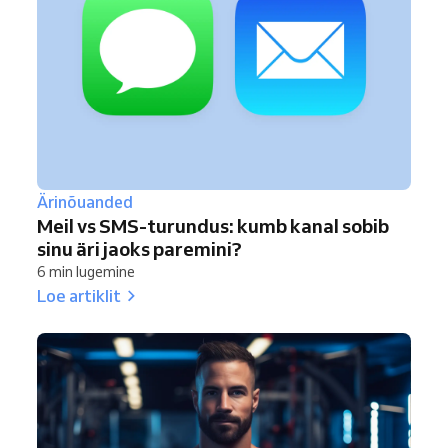
Ärinõuanded
Meil vs SMS-turundus: kumb kanal sobib
sinu äri jaoks paremini?
6 min lugemine
Loe artiklit