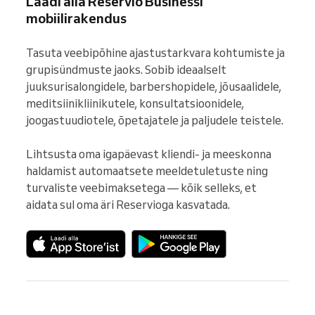
Laadi alla Reservio Businessi
mobiilirakendus
Tasuta veebipõhine ajastustarkvara kohtumiste ja 
grupisündmuste jaoks. Sobib ideaalselt 
juuksurisalongidele, barbershopidele, jõusaalidele, 
meditsiinikliinikutele, konsultatsioonidele, 
joogastuudiotele, õpetajatele ja paljudele teistele.

Lihtsusta oma igapäevast kliendi- ja meeskonna 
haldamist automaatsete meeldetuletuste ning 
turvaliste veebimaksetega — kõik selleks, et 
aidata sul oma äri Reservioga kasvatada.