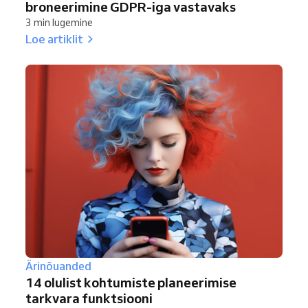
broneerimine GDPR-iga vastavaks
3 min lugemine
Loe artiklit
Ärinõuanded
14 olulist kohtumiste planeerimise
tarkvara funktsiooni