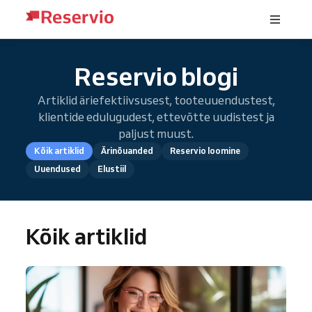
Reservio blogi
Artiklid äriefektiivsusest, tooteuuendustest,
klientide edulugudest, ettevõtte uudistest ja
paljust muust.
Kõik artiklid
Ärinõuanded
Reservio loomine
Uuendused
Elustiil
Kõik artiklid