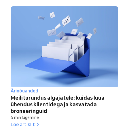
Ärinõuanded
Meiliturundus algajatele: kuidas luua
ühendus klientidega ja kasvatada
broneeringuid
5 min lugemine
Loe artiklit