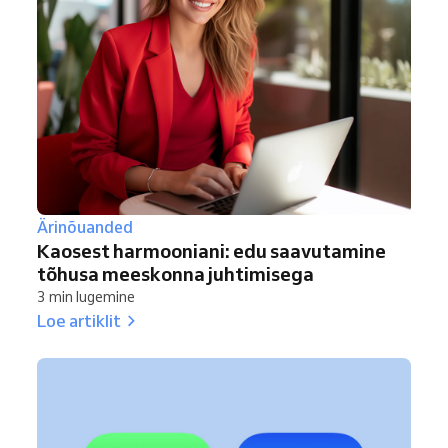
Ärinõuanded
Kaosest harmooniani: edu saavutamine
tõhusa meeskonna juhtimisega
3 min lugemine
Loe artiklit