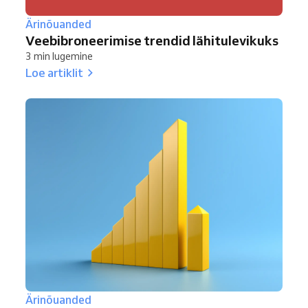
Ärinõuanded
Veebibroneerimise trendid lähitulevikuks
3 min lugemine
Loe artiklit
Ärinõuanded