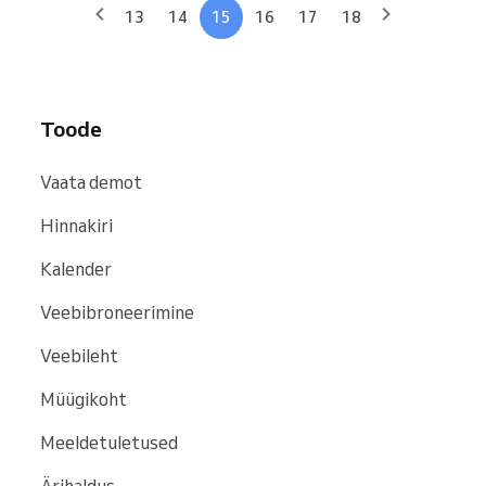
13
14
15
16
17
18
Toode
Vaata demot
Hinnakiri
Kalender
Veebibroneerimine
Veebileht
Müügikoht
Meeldetuletused