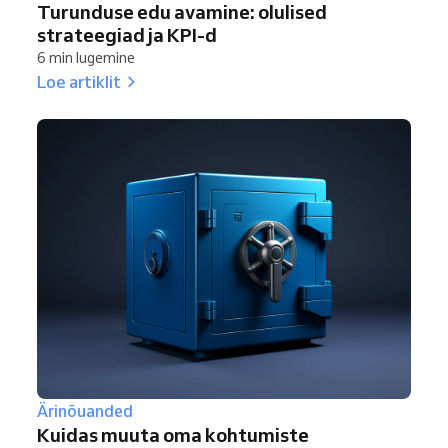
Turunduse edu avamine: olulised
strateegiad ja KPI-d
6 min lugemine
Loe artiklit
Ärinõuanded
Kuidas muuta oma kohtumiste