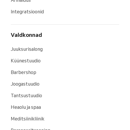
Ärihaldus
Integratsioonid
Valdkonnad
Juuksurisalong
Küünestuudio
Barbershop
Joogastuudio
Tantsustuudio
Heaolu ja spaa
Meditsiinikliinik