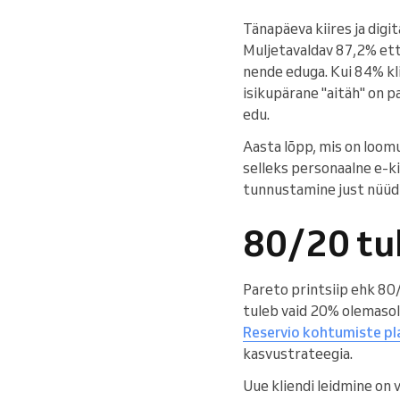
Tänapäeva kiires ja digi
Muljetavaldav 87,2% ette
nende eduga. Kui 84% kl
isikupärane "aitäh" on p
edu.
Aasta lõpp, mis on loomu
selleks personaalne e-kir
tunnustamine just nüüd 
80/20 tu
Pareto printsiip ehk 80/
tuleb vaid 20% olemasole
Reservio kohtumiste pl
kasvustrateegia.
Uue kliendi leidmine on 