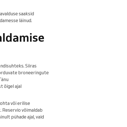
nuavalduse saaksid
üdamesse läinud.
aldamise
ndisuhteks. Siiras
 korduvate broneeringute
 Tänu
 õigel ajal
hta või erilise
. Reservio võimaldab
nult pühade ajal, vaid