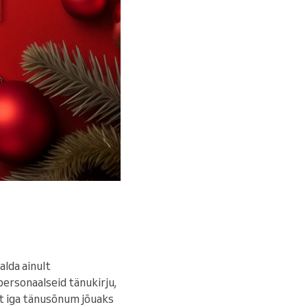
lda ainult
personaalseid tänukirju,
 et iga tänusõnum jõuaks