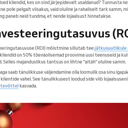
sed kliendid, kes on sind järjepidevalt usaldanud? Tunnusta ne
ne pole pelgalt viisakus, vaid oluline ja rahaliselt tark samm, m
ing paneb neid tundma, et nende lojaalsust hinnatakse.
investeeringutasuvus (R
steeringutasuvuse (ROI) mõistmine sillutab tee
jätkusuutlikule 
 kliendid on 50% tõenäolisemad proovima uusi teenuseid ja k
. Selles majanduslikus tantsus on lihtne "aitäh" oluline samm.
aga saab tänulikkuse väljendamine olla loomulik osa sinu igap
 klientide vahel. See tänulikkusest loodud side viib lojaalsusen
tevõttel
kasvada.