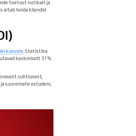
nde toetust nutikalt ja
is aitab hoida kliendid
OI)
äri kasvule
. Statistika
ulutavad keskmiselt 31%
äevasest suhtlusest,
i ja suuremate ostudeni,