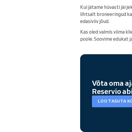
Kui jätame hüvasti järj
lihtsalt broneeringud ka
edasiviiv jõud.
Kas oled valmis viima kl
poole. Soovime edukat ja
Võta oma aj
Reservio ab
LOO TASUTA K