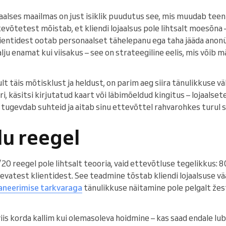
taalses maailmas on just isiklik puudutus see, mis muudab tee
võtetest mõistab, et kliendi lojaalsus pole lihtsalt moesõna 
ientidest ootab personaalset tähelepanu ega taha jääda anonü
alju enamat kui viisakus – see on strateegiline eelis, mis võib 
lt täis mõtisklust ja heldust, on parim aeg siira tänulikkuse v
i, käsitsi kirjutatud kaart või läbimõeldud kingitus – lojaalset
tugevdab suhteid ja aitab sinu ettevõttel rahvarohkes turul s
lu reegel
20 reegel pole lihtsalt teooria, vaid ettevõtluse tegelikkus:
vatest klientidest. See teadmine tõstab kliendi lojaalsuse vää
aneerimise tarkvaraga
tänulikkuse näitamine pole pelgalt žes
viis korda kallim kui olemasoleva hoidmine – kas saad endale lub