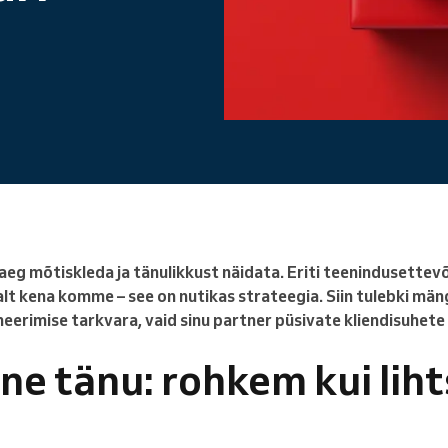
Juhtid suurt organisatsiooni
aeg mõtiskleda ja tänulikkust näidata. Eriti teenindusettevõ
tsalt kena komme – see on nutikas strateegia. Siin tulebki män
eerimise tarkvara, vaid sinu partner püsivate kliendisuhete 
ne tänu: rohkem kui liht