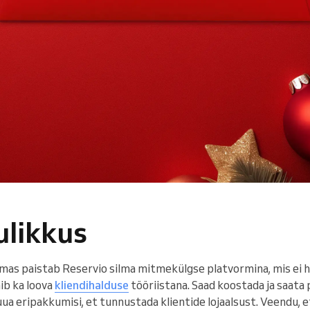
ulikkus
mas paistab Reservio silma mitmekülgse platvormina, mis ei ha
ib ka loova
kliendihalduse
tööriistana. Saad koostada ja saata 
 luua eripakkumisi, et tunnustada klientide lojaalsust. Veendu,