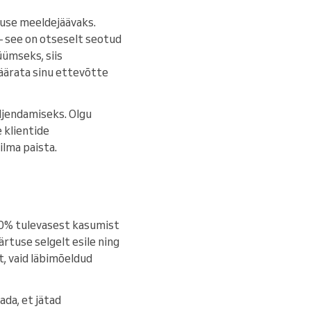
nuse meeldejäävaks.
– see on otseselt seotud
ümseks, siis
määrata sinu ettevõtte
äljendamiseks. Olgu
e klientide
ilma paista.
 80% tulevasest kasumist
rtuse selgelt esile ning
t, vaid läbimõeldud
ada, et jätad