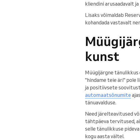
kliendini arusaadavalt j
Lisaks võimaldab Reservio
kohandada vastavalt nend
Müügijär
kunst
Müügijärgne tänulikkus 
"hindame teie äri" pole 
ja positiivsete soovitust
automaatsõnumite
ajas
tänuavalduse.
Need järelteavitused või
tähtpäeva tervitused, a
selle tänulikkuse pideva
kogu aasta vältel.