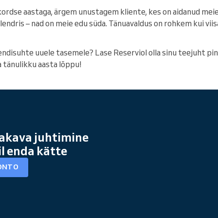
ekordse aastaga, ärgem unustagem kliente, kes on aidanud meie
lendris – nad on meie edu süda. Tänuavaldus on rohkem kui viis
iendisuhte uuele tasemele? Lase Reserviol olla sinu teejuht p
 tänulikku aasta lõppu!
akava juhtimine
il enda kätte
ONTO