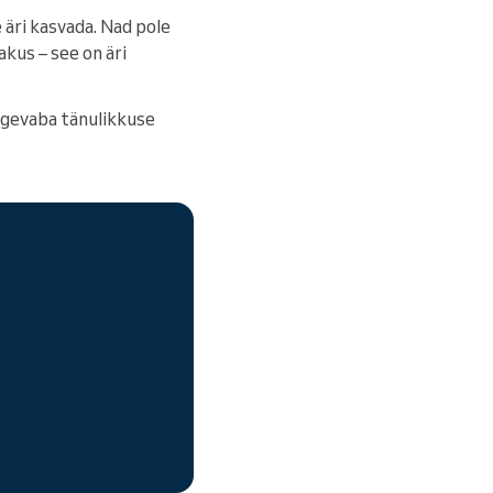
 äri kasvada. Nad pole
akus – see on äri
ingevaba tänulikkuse