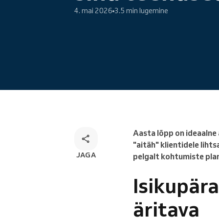
Veebibroneerimine
4. mai 2026
3.5 min lugemine
Omnikanali
broneerimislahendus
Aasta lõpp on ideaalne 
"aitäh" klientidele lih
JAGA
pelgalt kohtumiste plan
Isikupära
äritava