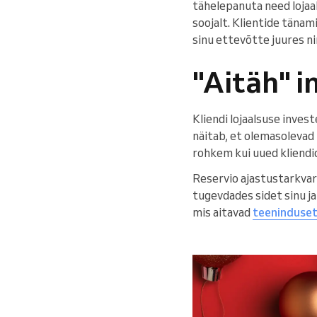
tähelepanuta need lojaal
soojalt. Klientide tänami
sinu ettevõtte juures n
"Aitäh" 
Kliendi lojaalsuse inve
näitab, et olemasolevad
rohkem kui uued kliendid
Reservio ajastustarkvar
tugevdades sidet sinu ja
mis aitavad
teeninduset