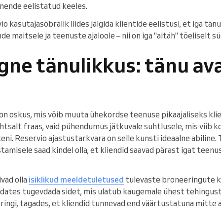
a nende eelistatud keeles.
 kasutajasõbralik liides jälgida klientide eelistusi, et iga tä
e maitsele ja teenuste ajaloole – nii on iga "aitäh" tõeliselt s
gne tänulikkus: tänu av
on oskus, mis võib muuta ühekordse teenuse pikaajaliseks klie
lihtsalt fraas, vaid pühendumus jätkuvale suhtlusele, mis viib
eni. Reservio ajastustarkvara on selle kunsti ideaalne abiline.
tamisele saad kindel olla, et kliendid saavad pärast igat teenust
vad olla
isiklikud meeldetuletused
tulevaste broneeringute ko
idates tugevdada sidet, mis ulatub kaugemale ühest tehingust
 ringi, tagades, et kliendid tunnevad end väärtustatuna mitte ai