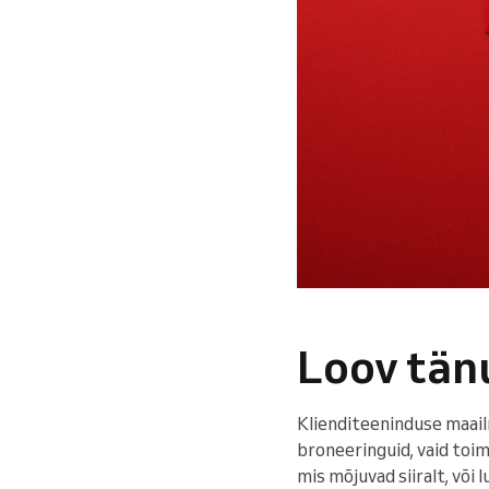
Loov tän
Klienditeeninduse maail
broneeringuid, vaid toim
mis mõjuvad siiralt, või