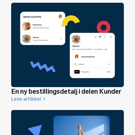
hvordan du minner dem på timen, og hvor enkelt
du gjør det å komme tilbake.
En ny bestillingsdetalj i delen Kunder
Lese artikkel