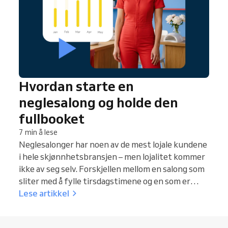
Hvordan starte en
neglesalong og holde den
fullbooket
7 min å lese
Neglesalonger har noen av de mest lojale kundene
i hele skjønnhetsbransjen – men lojalitet kommer
ikke av seg selv. Forskjellen mellom en salong som
sliter med å fylle tirsdagstimene og en som er
fullbooket to uker frem i tid, handler verken om
Lese artikkel
talent eller beliggenhet. Den handler om
systemene dine: hvordan kundene bestiller,