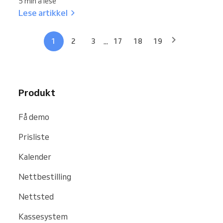
5 min å lese
Lese artikkel
...
1
2
3
17
18
19
Produkt
Få demo
Prisliste
Kalender
Nettbestilling
Nettsted
Kassesystem