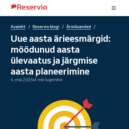
/
/
/
Avaleht
Reservio blogi
Ärinõuanded
Uue aasta ärieesmärgid:
möödunud aasta
ülevaatus ja järgmise
aasta planeerimine
4. mai 2026
4 min lugemine