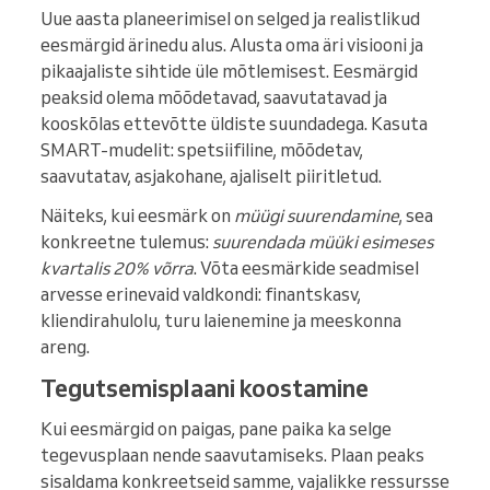
Uue aasta planeerimisel on selged ja realistlikud
eesmärgid ärinedu alus. Alusta oma äri visiooni ja
pikaajaliste sihtide üle mõtlemisest. Eesmärgid
peaksid olema mõõdetavad, saavutatavad ja
kooskõlas ettevõtte üldiste suundadega. Kasuta
SMART-mudelit: spetsiifiline, mõõdetav,
saavutatav, asjakohane, ajaliselt piiritletud.
Näiteks, kui eesmärk on
müügi suurendamine
, sea
konkreetne tulemus:
suurendada müüki esimeses
kvartalis 20% võrra
. Võta eesmärkide seadmisel
arvesse erinevaid valdkondi: finantskasv,
kliendirahulolu, turu laienemine ja meeskonna
areng.
Tegutsemisplaani koostamine
Kui eesmärgid on paigas, pane paika ka selge
tegevusplaan nende saavutamiseks. Plaan peaks
sisaldama konkreetseid samme, vajalikke ressursse