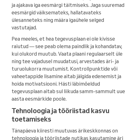
ja ajakava iga eesmärgi täitmiseks. Jaga suuremad
eesmärgid väiksemateks, hallatavateks
ülesanneteks ning määra igaühele selged
vastutajad.
Pea meeles, et hea tegevusplaan ei ole kivisse
raiutud — see peab olema paindlik ja kohandatav,
kui olukord muutub. Vaata plaani regulaarselt üle
ning tee vajadusel muudatusi, arvestades äri- ja
turuolukorra muutumist. Kontrollpunktide või
vaheetappide lisamine aitab jälgida edenemist ja
hoida motivatsiooni. Hästi läbimõeldud
tegevusplaan aitab sul liikuda samm-sammult uue
aasta eesmärkide poole.
Tehnoloogia ja tööriistad kasvu
toetamiseks
Tänapäeva kiiresti muutuvas ärikeskkonnas on
tehnoloogia ja tööriistade nutikas kasutamine äri