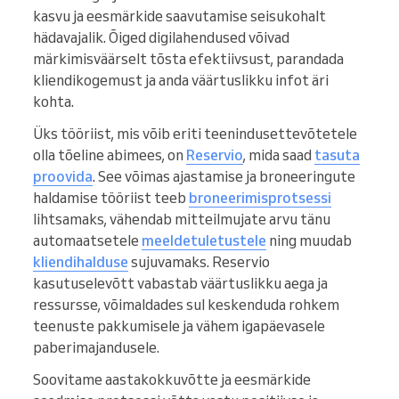
kasvu ja eesmärkide saavutamise seisukohalt
hädavajalik. Õiged digilahendused võivad
märkimisväärselt tõsta efektiivsust, parandada
kliendikogemust ja anda väärtuslikku infot äri
kohta.
Üks tööriist, mis võib eriti teenindusettevõtetele
olla tõeline abimees, on
Reservio
, mida saad
tasuta
proovida
. See võimas ajastamise ja broneeringute
haldamise tööriist teeb
broneerimisprotsessi
lihtsamaks, vähendab mitteilmujate arvu tänu
automaatsetele
meeldetuletustele
ning muudab
kliendihalduse
sujuvamaks. Reservio
kasutuselevõtt vabastab väärtuslikku aega ja
ressursse, võimaldades sul keskenduda rohkem
teenuste pakkumisele ja vähem igapäevasele
paberimajandusele.
Soovitame aastakokkuvõtte ja eesmärkide