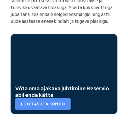
seadmise protsessi võtta vastu positiivse ja
tulevikku vaatava hoiakuga. Alusta kokkuvõttega
juba täna, sea endale selged eesmärgid ning astu
uude aastasse enesekindlalt ja tugeva plaaniga.
Võta oma ajakava juhtimine Reservio
abil enda kätte
LOO TASUTA KONTO