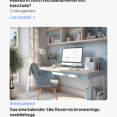
Millised ettevõtted saavad Reserviot
kasutada?
3 min lugemine
Loe artiklit
Ärinõuanded
Saa oma kalender täis Reservio broneeringu
veebilehega