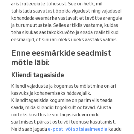
äristrateegiate tõhusust. See on hetk, mil
tähistada saavutusi, õppida vigadest ning vajadusel
kohandada eesmärke vastavalt ettevõtte arengule
ja turumuutustele. Selles artiklis vaatame, kuidas
teha sisukas aastakokkuvõte ja seada realistlikud
eesmärgid, et sinu äri oleks uueks aastaks valmis.
Enne eesmärkide seadmist
mõtle läbi:
Kliendi tagasiside
Kliendi vajaduste ja kogemuste mõistmine on äri
kasvuks ja kohanemiseks hädavajalik.
Klienditagasiside kogumine on parim viis teada
saada, mida kliendid tegelikult ootavad. Alusta
näiteks küsitluste või tagasisidevormide
saatmisest pärast ostu või teenuse kasutamist.
Neid saab jagada
e-posti või sotsiaalmeedia
kaudu