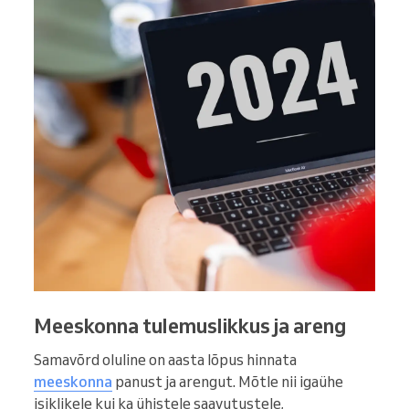
Meeskonna tulemuslikkus ja areng
Samavõrd oluline on aasta lõpus hinnata
meeskonna
panust ja arengut. Mõtle nii igaühe
isiklikele kui ka ühistele saavutustele,