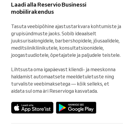
Laadi alla Reservio Businessi
mobiilirakendus
Tasuta veebipõhine ajastustarkvara kohtumiste ja 
grupisündmuste jaoks. Sobib ideaalselt 
juuksurisalongidele, barbershopidele, jõusaalidele, 
meditsiinikliinikutele, konsultatsioonidele, 
joogastuudiotele, õpetajatele ja paljudele teistele.

Lihtsusta oma igapäevast kliendi- ja meeskonna 
haldamist automaatsete meeldetuletuste ning 
turvaliste veebimaksetega — kõik selleks, et 
aidata sul oma äri Reservioga kasvatada.