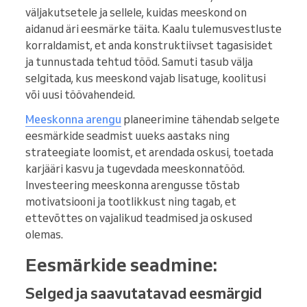
väljakutsetele ja sellele, kuidas meeskond on
aidanud äri eesmärke täita. Kaalu tulemusvestluste
korraldamist, et anda konstruktiivset tagasisidet
ja tunnustada tehtud tööd. Samuti tasub välja
selgitada, kus meeskond vajab lisatuge, koolitusi
või uusi töövahendeid.
Meeskonna arengu
planeerimine tähendab selgete
eesmärkide seadmist uueks aastaks ning
strateegiate loomist, et arendada oskusi, toetada
karjääri kasvu ja tugevdada meeskonnatööd.
Investeering meeskonna arengusse tõstab
motivatsiooni ja tootlikkust ning tagab, et
ettevõttes on vajalikud teadmised ja oskused
olemas.
Eesmärkide seadmine:
Selged ja saavutatavad eesmärgid