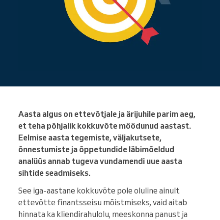
Aasta algus on ettevõtjale ja ärijuhile parim aeg,
et teha põhjalik kokkuvõte möödunud aastast.
Eelmise aasta tegemiste, väljakutsete,
õnnestumiste ja õppetundide läbimõeldud
analüüs annab tugeva vundamendi uue aasta
sihtide seadmiseks.
See iga-aastane kokkuvõte pole oluline ainult
ettevõtte finantsseisu mõistmiseks, vaid aitab
hinnata ka kliendirahulolu, meeskonna panust ja