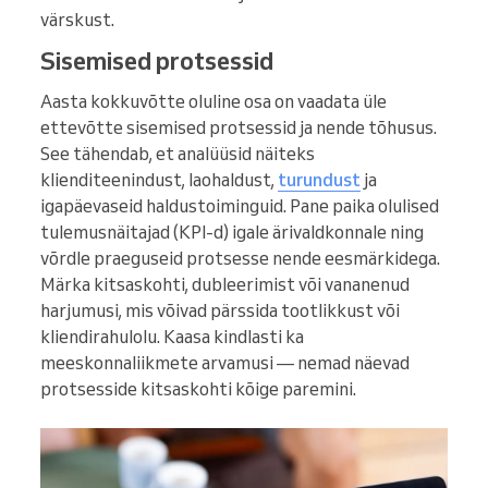
värskust.
Sisemised protsessid
Aasta kokkuvõtte oluline osa on vaadata üle
ettevõtte sisemised protsessid ja nende tõhusus.
See tähendab, et analüüsid näiteks
klienditeenindust, laohaldust,
turundust
ja
igapäevaseid haldustoiminguid. Pane paika olulised
tulemusnäitajad (KPI-d) igale ärivaldkonnale ning
võrdle praeguseid protsesse nende eesmärkidega.
Märka kitsaskohti, dubleerimist või vananenud
harjumusi, mis võivad pärssida tootlikkust või
kliendirahulolu. Kaasa kindlasti ka
meeskonnaliikmete arvamusi — nemad näevad
protsesside kitsaskohti kõige paremini.