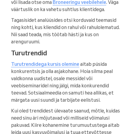
või lisada otse oma
Broneeringu veebilehele
. Väga
väärtuslik on ka vahetu suhtlus klientidega.
Tagasisidet analüüsides otsi korduvaid teemasid
ning kohti, kus kliendid on rahul või rahulolematud.
Nii saad teada, mis töötab hästi ja kus on
arenguruumi.
Turutrendid
Turutrendidega kursis olemine
aitab püsida
konkurentsis ja olla asjakohane. Hoia silma peal
valdkonna uudistel, osale messidel või
veebiseminaridel ning jälgi, mida konkurendid
teevad. Sotsiaalmeedia on samuti hea allikas, et
märgata uusi suundi ja tarbijate eelistusi.
Kui oled trendidest ülevaate saanud, mõtle, kuidas
need sinu äri mõjutavad või milliseid võimalusi
pakuvad. Kiire kohanemine turumuutustega aitab
leida uusi kasvuvõimalusi ja tuua ettevõttesse