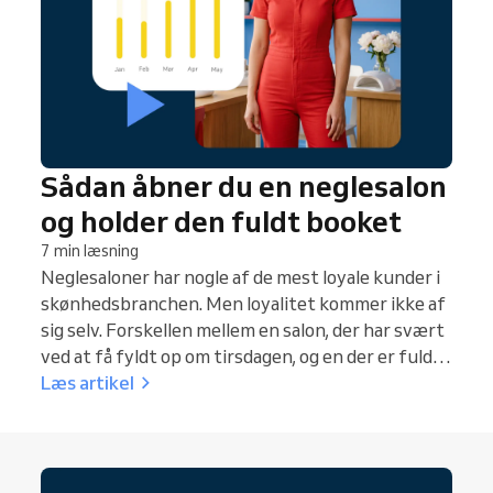
Sådan åbner du en neglesalon
og holder den fuldt booket
7 min læsning
Neglesaloner har nogle af de mest loyale kunder i
skønhedsbranchen. Men loyalitet kommer ikke af
sig selv. Forskellen mellem en salon, der har svært
ved at få fyldt op om tirsdagen, og en der er fuldt
booket to uger frem, er ikke talent. Det er heller
Læs artikel
ikke beliggenhed. Det er systemer: hvordan
kunderne booker, hvordan du minder dem om
deres aftaler, og hvor nemt du gør det at komme
tilbage.