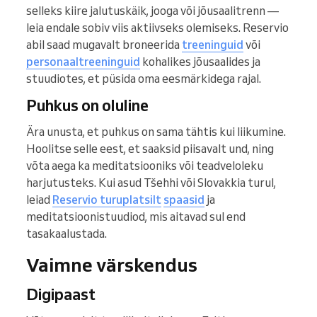
selleks kiire jalutuskäik, jooga või jõusaalitrenn —
leia endale sobiv viis aktiivseks olemiseks. Reservio
abil saad mugavalt broneerida
treeninguid
või
personaaltreeninguid
kohalikes jõusaalides ja
stuudiotes, et püsida oma eesmärkidega rajal.
Puhkus on oluline
Ära unusta, et puhkus on sama tähtis kui liikumine.
Hoolitse selle eest, et saaksid piisavalt und, ning
võta aega ka meditatsiooniks või teadveloleku
harjutusteks. Kui asud Tšehhi või Slovakkia turul,
leiad
Reservio turuplatsilt
spaasid
ja
meditatsioonistuudiod, mis aitavad sul end
tasakaalustada.
Vaimne värskendus
Digipaast