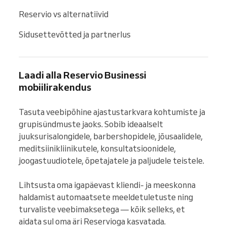
Reservio vs alternatiivid
Sidusettevõtted ja partnerlus
Laadi alla Reservio Businessi
mobiilirakendus
Tasuta veebipõhine ajastustarkvara kohtumiste ja 
grupisündmuste jaoks. Sobib ideaalselt 
juuksurisalongidele, barbershopidele, jõusaalidele, 
meditsiinikliinikutele, konsultatsioonidele, 
joogastuudiotele, õpetajatele ja paljudele teistele.

Lihtsusta oma igapäevast kliendi- ja meeskonna 
haldamist automaatsete meeldetuletuste ning 
turvaliste veebimaksetega — kõik selleks, et 
aidata sul oma äri Reservioga kasvatada.