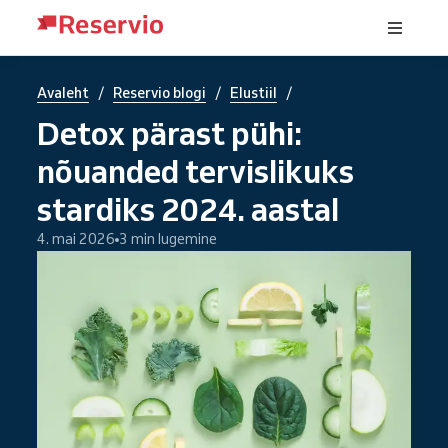
/
/
/
Avaleht
Reservio blogi
Elustiil
Detox pärast pühi:
nõuanded tervislikuks
stardiks 2024. aastal
4. mai 2026
3 min lugemine