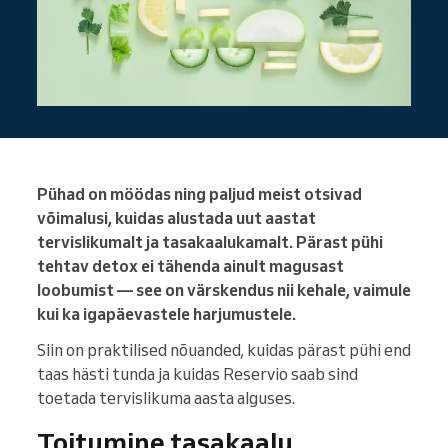
Pühad on möödas ning paljud meist otsivad
võimalusi, kuidas alustada uut aastat
tervislikumalt ja tasakaalukamalt. Pärast pühi
tehtav detox ei tähenda ainult magusast
loobumist — see on värskendus nii kehale, vaimule
kui ka igapäevastele harjumustele.
Siin on praktilised nõuanded, kuidas pärast pühi end
taas hästi tunda ja kuidas Reservio saab sind
toetada tervislikuma aasta alguses.
Toitumine tasakaalu