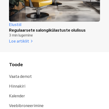
Elustiil
Regulaarsete salongikülastuste olulisus
3 min lugemine
Loe artiklit
Toode
Vaata demot
Hinnakiri
Kalender
Veebibroneerimine