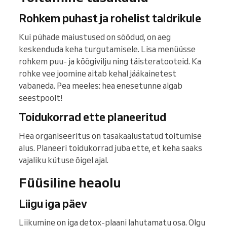
Rohkem puhast ja rohelist taldrikule
Kui pühade maiustused on söödud, on aeg
keskenduda keha turgutamisele. Lisa menüüsse
rohkem puu- ja köögivilju ning täisteratooteid. Ka
rohke vee joomine aitab kehal jääkainetest
vabaneda. Pea meeles: hea enesetunne algab
seestpoolt!
Toidukorrad ette planeeritud
Hea organiseeritus on tasakaalustatud toitumise
alus. Planeeri toidukorrad juba ette, et keha saaks
vajaliku kütuse õigel ajal.
Füüsiline heaolu
Liigu iga päev
Liikumine on iga detox-plaani lahutamatu osa. Olgu