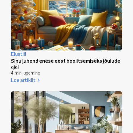
Elustiil
Sinu juhend enese eest hoolitsemiseks jõulude
ajal
4 min lugemine
Loe artiklit