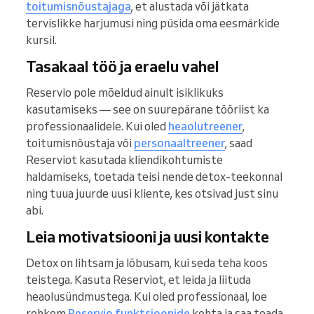
toitumisnõustajaga
, et alustada või jätkata
tervislikke harjumusi ning püsida oma eesmärkide
kursil.
Tasakaal töö ja eraelu vahel
Reservio pole mõeldud ainult isiklikuks
kasutamiseks — see on suurepärane tööriist ka
professionaalidele. Kui oled
heaolutreener
,
toitumisnõustaja või
personaaltreener
, saad
Reserviot kasutada kliendikohtumiste
haldamiseks, toetada teisi nende detox-teekonnal
ning tuua juurde uusi kliente, kes otsivad just sinu
abi.
Leia motivatsiooni ja uusi kontakte
Detox on lihtsam ja lõbusam, kui seda teha koos
teistega. Kasuta Reserviot, et leida ja liituda
heaolusündmustega. Kui oled professionaal, loe
rohkem
Reservio funktsioonide
kohta ja saa teada,