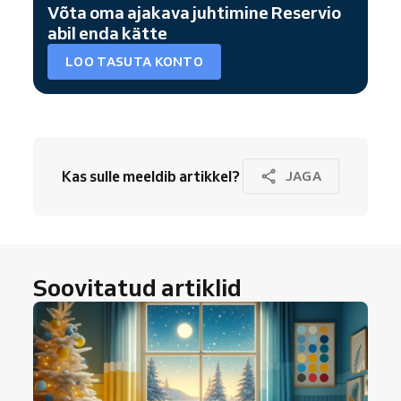
Võta oma ajakava juhtimine Reservio
abil enda kätte
LOO TASUTA KONTO
Kas sulle meeldib artikkel?
JAGA
Soovitatud artiklid