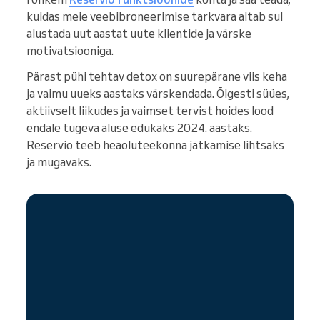
kuidas meie veebibroneerimise tarkvara aitab sul
alustada uut aastat uute klientide ja värske
motivatsiooniga.
Pärast pühi tehtav detox on suurepärane viis keha
ja vaimu uueks aastaks värskendada. Õigesti süües,
aktiivselt liikudes ja vaimset tervist hoides lood
endale tugeva aluse edukaks 2024. aastaks.
Reservio teeb heaoluteekonna jätkamise lihtsaks
ja mugavaks.