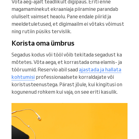
Võta aeg-ajalt teadlikult digipaus. Eriti enne
magamaminekut ekraaniaja piiramine parandab
oluliselt vaimset heaolu. Pane endale piirid ja
meeldetuletused, et digimaailm ei võtaks võimust
ning rutiin püsiks tervislik.
Korista oma ümbrus
Segadus kodus või tööl võib tekitada segadust ka
mõtetes. Võta aega, et korrastada oma elamis- ja
tööruumid. Reservio abil saad
ajastada ja hallata
kohtumisi
professionaalsete korraldajate või
koristusteenustega. Pärast jõule, kui kingitusi on
kogunenud rohkem kui vaja, on see eriti kasulik.