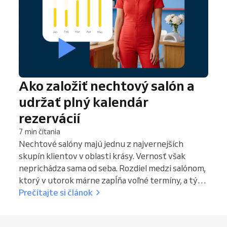
Ako založiť nechtový salón a
udržať plný kalendár
rezervácií
7 min čítania
Nechtové salóny majú jednu z najvernejších
skupín klientov v oblasti krásy. Vernosť však
neprichádza sama od seba. Rozdiel medzi salónom,
ktorý v utorok márne zapĺňa voľné termíny, a tým,
ktorý má plno na dva týždne dopredu, nie je v
Prečítajte si článok
talente. Nie je to ani o lokalite. Rozhodujú
nastavené procesy: ako si klienti rezervujú