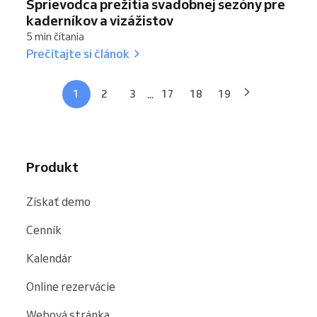
Sprievodca prežitia svadobnej sezóny pre
kaderníkov a vizážistov
5 min čítania
Prečítajte si článok
...
1
2
3
17
18
19
Produkt
Získať demo
Cenník
Kalendár
Online rezervácie
Webová stránka