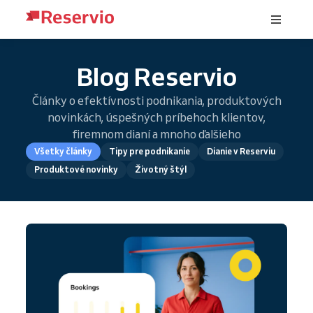
Blog Reservio
Články o efektívnosti podnikania, produktových
novinkách, úspešných príbehoch klientov,
firemnom dianí a mnoho ďalšieho
Všetky články
Tipy pre podnikanie
Dianie v Reserviu
Produktové novinky
Životný štýl