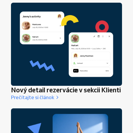
termín, ako im ho pripomínate a ako im uľahčíte
rozhodnutie vrátiť sa späť.
Nový detail rezervácie v sekcii Klienti
Prečítajte si článok