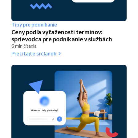
Tipy pre podnikanie
Ceny podľa vyťaženosti termínov:
sprievodca pre podnikanie v službách
6 min čítania
Prečítajte si článok