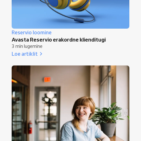
Reservio loomine
Avasta Reservio erakordne klienditugi
3 min lugemine
Loe artiklit