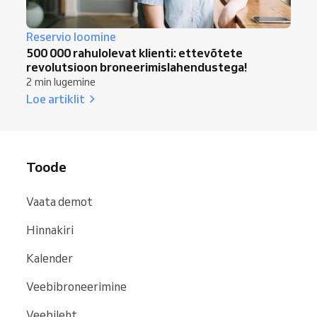
Reservio loomine
500 000 rahulolevat klienti: ettevõtete
revolutsioon broneerimislahendustega!
2 min lugemine
Loe artiklit
Toode
Vaata demot
Hinnakiri
Kalender
Veebibroneerimine
Veebileht