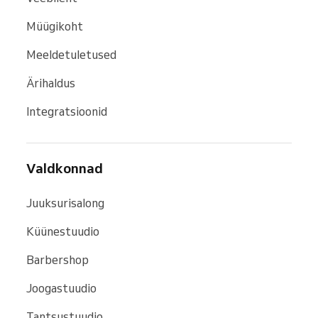
Müügikoht
Meeldetuletused
Ärihaldus
Integratsioonid
Valdkonnad
Juuksurisalong
Küünestuudio
Barbershop
Joogastuudio
Tantsustuudio