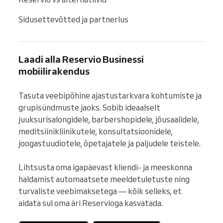
Sidusettevõtted ja partnerlus
Laadi alla Reservio Businessi
mobiilirakendus
Tasuta veebipõhine ajastustarkvara kohtumiste ja 
grupisündmuste jaoks. Sobib ideaalselt 
juuksurisalongidele, barbershopidele, jõusaalidele, 
meditsiinikliinikutele, konsultatsioonidele, 
joogastuudiotele, õpetajatele ja paljudele teistele.

Lihtsusta oma igapäevast kliendi- ja meeskonna 
haldamist automaatsete meeldetuletuste ning 
turvaliste veebimaksetega — kõik selleks, et 
aidata sul oma äri Reservioga kasvatada.