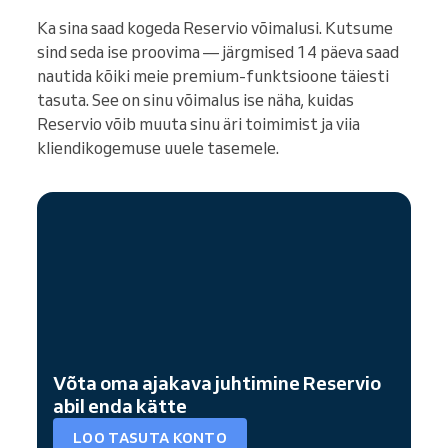
Ka sina saad kogeda Reservio võimalusi. Kutsume
sind seda ise proovima — järgmised 14 päeva saad
nautida kõiki meie premium-funktsioone täiesti
tasuta. See on sinu võimalus ise näha, kuidas
Reservio võib muuta sinu äri toimimist ja viia
kliendikogemuse uuele tasemele.
Võta oma ajakava juhtimine Reservio
abil enda kätte
LOO TASUTA KONTO