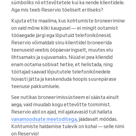
sümboliks nii ettevõtetele kui ka nende klientidele.
Aga mis teeb Reservio tõeliselt eriliseks?
Kujuta ette maailma, kus kohtumiste broneerimine
on vaid mõne kliki kaugusel — ei mingit ootamist
tööaegade järgi ega lõputuid telefonikõnesid.
Reservio võimaldab sinu klientidel broneerida
teenuseid veebis ööpäevaringselt, muutes elu
lihtsamaks ja sujuvamaks. Nüüd ei pea kliendid
enam ootama sobivat hetke, et helistada, ning
töötajad saavad lõpututele telefonikõnedele
hüvasti jätta ja keskenduda hoopis suurepärase
teenuse pakkumisele.
See nutikas broneerimissüsteem ei säästa ainult
aega, vaid muudab kogu ettevõtte toimimist.
Reservio abil on ajad, mil ajakavasid tuli hallata
vanamoodsate meetoditega
, jäädavalt möödas.
Kohtumiste haldamise tulevik on kohal — selle nimi
on Reservio!