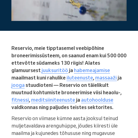
Reservio, meie tipptasemel veebipõhine
broneerimissüsteem, on saanud enam kui 500 000
ettevõtte südameks 130 riigis! Alates
glamuursest
juuksuritöö
ja
habemeajamise
maailmast kuni rahulike
iluteenuste
,
massaaži
ja
jooga
stuudioteni — Reservio on täielikult
muutnud kohtumiste broneerimise viisi heaolu-,
fitnessi
,
meditsiiniteenuste
ja
autohoolduse
valdkonnas ning paljudes teistes sektorites.
Reservio on viimase kümne aasta jooksul teinud
muljetavaldava arenguhüppe, jõudes kiiresti üle
maailma ja kujunedes tõhususe ning mugavuse