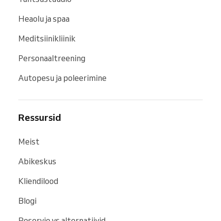
Heaolu ja spaa
Meditsiinikliinik
Personaaltreening
Autopesu ja poleerimine
Ressursid
Meist
Abikeskus
Kliendilood
Blogi
Reservio vs alternatiivid