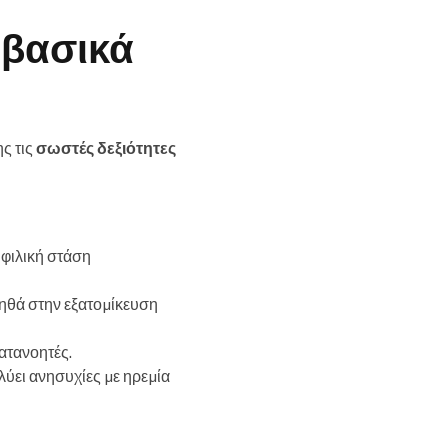
 βασικά
ης τις
σωστές δεξιότητες
 φιλική στάση
οηθά στην εξατομίκευση
κατανοητές.
λύει ανησυχίες με ηρεμία