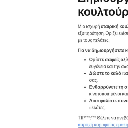
κουλτούρ
Μια ισχυρή
εταιρική κο
εξυπηρέτηση. Ορίζει επίσ
με τους πελάτες.
Για να δημιουργήσετε 
Ορίστε σαφείς αξί
ευγένεια και την απ
Δώστε το καλό π
σας.
Ενθαρρύνετε τη 
κινητοποιημένοι κα
Διασφαλίστε συνε
πελάτες.
TIP***:*** Θέλετε να ανε
παροχή κορυφαίας εμπει