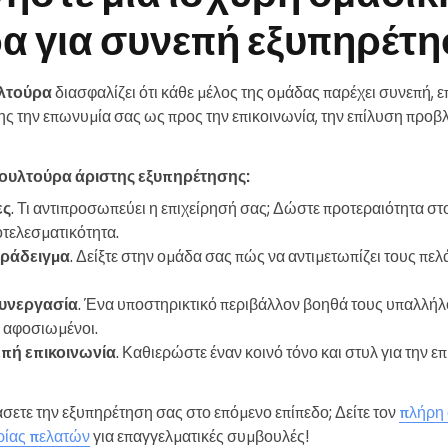
α για συνεπή εξυπηρέτ
υλτούρα
διασφαλίζει ότι κάθε μέλος της ομάδας παρέχει συνεπή, 
ης την επωνυμία σας ως προς την επικοινωνία, την επίλυση προβλ
κουλτούρα άριστης εξυπηρέτησης:
ες
. Τι αντιπροσωπεύει η επιχείρησή σας; Δώστε προτεραιότητα στ
οτελεσματικότητα.
αράδειγμα
. Δείξτε στην ομάδα σας πώς να αντιμετωπίζει τους πελ
συνεργασία
. Ένα υποστηρικτικό περιβάλλον βοηθά τους υπαλλή
ι αφοσιωμένοι.
πή επικοινωνία
. Καθιερώστε έναν κοινό τόνο και στυλ για την ε
βάσετε την εξυπηρέτηση σας στο επόμενο επίπεδο; Δείτε τον
πλήρη 
ρίας πελατών
για επαγγελματικές συμβουλές!