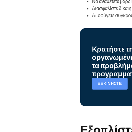
Να αναθέτετε βάρδι
Διασφαλίστε δίκαι
Αποφύγετε συγκρούσ
Κρατήστε τ
οργανωμένη 
τα προβλήμ
προγραμμα
ΞΕΚΙΝΉΣΤΕ
Εξοπλίστε