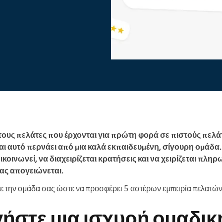
Enterprise
Διαχειρίζεστε έναν μεγάλο
οργανισμό
τους πελάτες που έρχονται για πρώτη φορά σε πιστούς πελάτ
και αυτό περνάει από μια καλά εκπαιδευμένη, σίγουρη ομάδ
κοινωνεί, να διαχειρίζεται κρατήσεις και να χειρίζεται πληρ
ας απογειώνεται.
τε την ομάδα σας ώστε να προσφέρει 5 αστέρων εμπειρία πελατών
ήστε μια ισχυρή ομαδικ