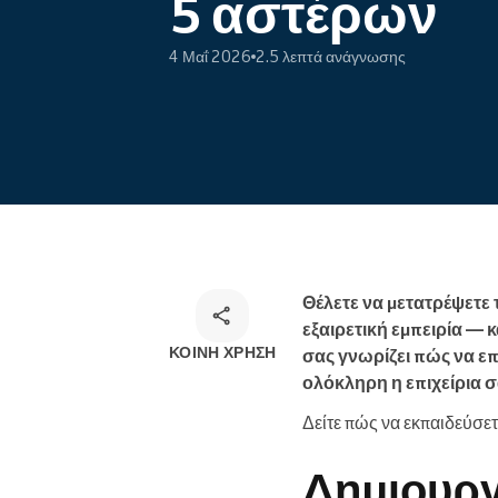
5 αστέρων
Ηλεκτρονικές κρατήσεις
Omnichannel λύση κρατήσεων
4 Μαΐ 2026
2.5 λεπτά ανάγνωσης
Θέλετε να μετατρέψετε 
εξαιρετική εμπειρία — 
ΚΟΙΝΉ ΧΡΉΣΗ
σας γνωρίζει πώς να επι
ολόκληρη η επιχείρια σ
Δείτε πώς να εκπαιδεύσε
Δημιουργ