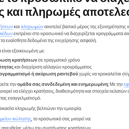
ς και πληρωμές αποτελε
τήσεων
και
πληρωμών
αποτελεί βασικό μέρος της εξυπηρέτησης 
ιπέδων
επιτρέπει στο προσωπικό να διαχειρίζεται προγράμματα α
τα ευαίσθητα δεδομένα της επιχείρησης ασφαλή.
 είναι εξοικειωμένη με:
έρωση κρατήσεων
σε πραγματικό χρόνο
ότητας
και διαχείριση αλλαγών προγράμματος
ογραμματισμό ή ακύρωση ραντεβού
χωρίς να προκαλείται σ
ρείτε την
ομάδα σας συνδεδεμένη και ενημερωμένη
; Με την
εφ
μπορεί να ελέγχει κρατήσεις, διαθεσιμότητα και στοιχεία πελατών
τας επαγγελματισμό.
αδικασία πληρωμής βελτιώνει την εμπειρία.
ημείου πώλησης
, το προσωπικό σας μπορεί να:
ς
απευθείας μέσω του συστήματος κρατήσεων