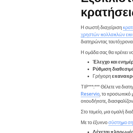
κρατήσει
Η σωστή διαχείριση
κρα
χρηστών πολλαπλών επ
διατηρώντας ταυτόχρονα 
Η ομάδα σας θα πρέπει να
Έλεγχο και ενημ
Ρύθμιση διαθεσιμ
Γρήγορη
επαναπρ
TIP***:*** Θέλετε να διατη
Reservio
, το προσωπικό 
οπουδήποτε, διασφαλίζον
Στο ταμείο, μια ομαλή δι
Με το έξυπνο
σύστημα σ
Δέχεται πληρωμέ