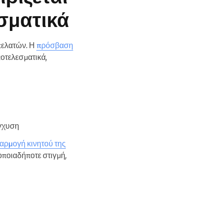
σματικά
πελατών. Η
πρόσβαση
ποτελεσματικά,
ύγχυση
αρμογή κινητού της
 οποιαδήποτε στιγμή,