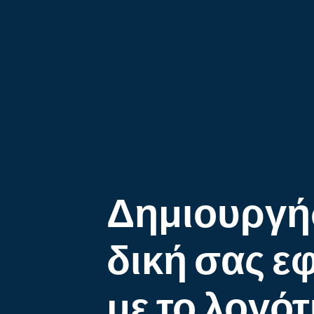
Δημιουργή
δική σας 
με το λογό