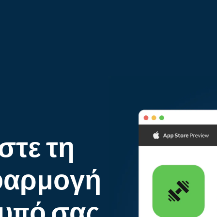
στε τη
εφαρμογή
τυπό σας