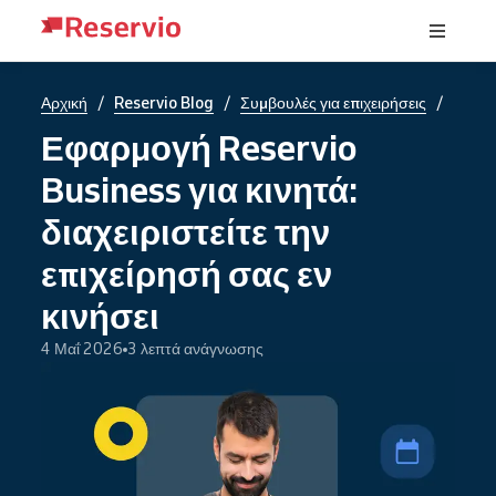
/
/
/
Αρχική
Reservio Blog
Συμβουλές για επιχειρήσεις
Εφαρμογή Reservio
Business για κινητά:
διαχειριστείτε την
επιχείρησή σας εν
κινήσει
4 Μαΐ 2026
3 λεπτά ανάγνωσης