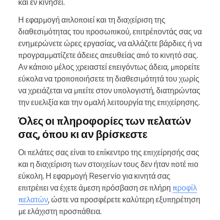
και εν κινήσει.
Η εφαρμογή απλοποιεί και τη διαχείριση της
διαθεσιμότητας του προσωπικού, επιτρέποντάς σας να
ενημερώνετε ώρες εργασίας, να αλλάζετε βάρδιες ή να
προγραμματίζετε άδειες απευθείας από το κινητό σας.
Αν κάποιο μέλος χρειαστεί επειγόντως άδεια, μπορείτε
εύκολα να τροποποιήσετε τη διαθεσιμότητά του χωρίς
να χρειάζεται να μπείτε στον υπολογιστή, διατηρώντας
την ευελιξία και την ομαλή λειτουργία της επιχείρησης.
Όλες οι πληροφορίες των πελατών
σας, όπου κι αν βρίσκεστε
Οι πελάτες σας είναι το επίκεντρο της επιχείρησής σας
και η διαχείριση των στοιχείων τους δεν ήταν ποτέ πιο
εύκολη. Η εφαρμογή Reservio για κινητά σας
επιτρέπει να έχετε άμεση πρόσβαση σε πλήρη
προφίλ
πελατών
, ώστε να προσφέρετε καλύτερη εξυπηρέτηση
με ελάχιστη προσπάθεια.