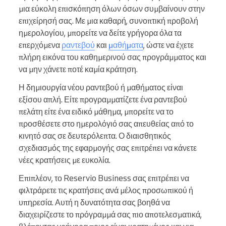
μια εύκολη επισκόπηση όλων όσων συμβαίνουν στην
επιχείρησή σας. Με μια καθαρή, συνοπτική προβολή
ημερολογίου, μπορείτε να δείτε γρήγορα όλα τα
επερχόμενα
ραντεβού
και
μαθήματα
, ώστε να έχετε
πλήρη εικόνα του καθημερινού σας προγράμματος και
να μην χάνετε ποτέ καμία κράτηση.
Η δημιουργία νέου ραντεβού ή μαθήματος είναι
εξίσου απλή. Είτε προγραμματίζετε ένα ραντεβού
πελάτη είτε ένα ειδικό μάθημα, μπορείτε να το
προσθέσετε στο ημερολόγιό σας απευθείας από το
κινητό σας σε δευτερόλεπτα. Ο διαισθητικός
σχεδιασμός της εφαρμογής σας επιτρέπει να κάνετε
νέες κρατήσεις με ευκολία.
Επιπλέον, το Reservio Business σας επιτρέπει να
φιλτράρετε τις κρατήσεις ανά μέλος προσωπικού ή
υπηρεσία. Αυτή η δυνατότητα σας βοηθά να
διαχειρίζεστε το πρόγραμμά σας πιο αποτελεσματικά,