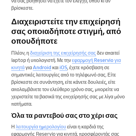
να σας βοηθήσει να έχετε τον έλεγχο, όπου κι αν
βρίσκεστε.
Διαχειριστείτε την επιχείρησή
σας οποιαδήποτε στιγμή, από
οπουδήποτε
Πλέον, η
διαχείριση της επιχείρησής σας
δεν απαιτεί
laptop ή υπολογιστή. Με την
εφαρμογή Reservio για
κινητά
για
Android
και
iOS
, έχετε πρόσβαση σε
σημαντικές λειτουργίες από το τηλέφωνό σας. Είτε
βρίσκεστε σε συνάντηση, είτε κάνετε δουλειές, είτε
απολαμβάνετε τον ελεύθερο χρόνο σας, μπορείτε να
χειριστείτε τα βασικά της επιχείρησής σας με λίγα μόνο
πατήματα.
Όλα τα ραντεβού σας στο χέρι σας
Η
λειτουργία ημερολογίου
είναι η καρδιά της
εφαρμογής Reservio για κινητά, προσφέροντάς σας