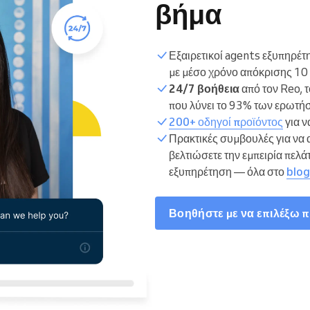
βήμα
Εξαιρετικοί agents εξυπηρέτ
με μέσο χρόνο απόκρισης 10 
24/7 βοήθεια
από τον Reo, τ
που λύνει το 93% των ερωτή
200+ οδηγοί προϊόντος
για ν
Πρακτικές συμβουλές για να 
βελτιώσετε την εμπειρία πελά
εξυπηρέτηση — όλα στο
blog
Βοηθήστε με να επιλέξω 