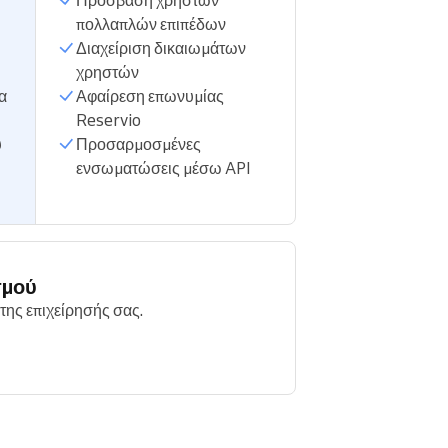
Πρόσβαση χρηστών
πολλαπλών επιπέδων
Διαχείριση δικαιωμάτων
χρηστών
α
Αφαίρεση επωνυμίας
Reservio
ύ
Προσαρμοσμένες
ενσωματώσεις μέσω API
σμού
της επιχείρησής σας.