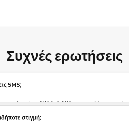
Συχνές ερωτήσεις
εις SMS;
ν για ειδοποιήσεις SMS. Κάθε SMS που αποστέλλεται αφαιρεί πίστ
παρακάτω πίνακα:
δήποτε στιγμή;