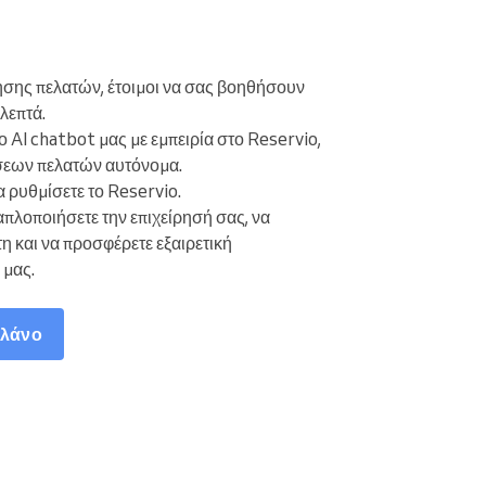
ησης πελατών, έτοιμοι να σας βοηθήσουν
λεπτά.
ο AI chatbot μας με εμπειρία στο Reservio,
σεων πελατών αυτόνομα.
α ρυθμίσετε το Reservio.
απλοποιήσετε την επιχείρησή σας, να
τη και να προσφέρετε εξαιρετική
μας.
πλάνο