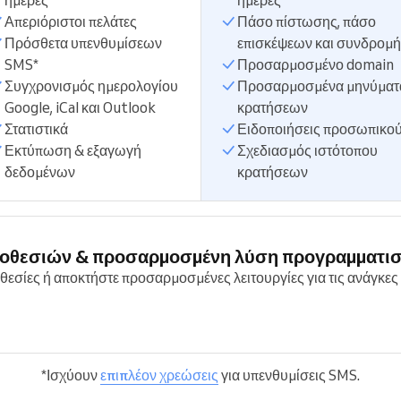
ημέρες
ημέρες
Απεριόριστοι πελάτες
Πάσο πίστωσης, πάσο
Πρόσθετα υπενθυμίσεων
επισκέψεων και συνδρομή
SMS*
Προσαρμοσμένο domain
Συγχρονισμός ημερολογίου
Προσαρμοσμένα μηνύματ
Google, iCal και Outlook
κρατήσεων
Στατιστικά
Ειδοποιήσεις προσωπικο
Εκτύπωση & εξαγωγή
Σχεδιασμός ιστότοπου
δεδομένων
κρατήσεων
ποθεσιών & προσαρμοσμένη λύση προγραμματι
θεσίες ή αποκτήστε προσαρμοσμένες λειτουργίες για τις ανάγκες 
*Ισχύουν
επιπλέον χρεώσεις
για υπενθυμίσεις SMS.