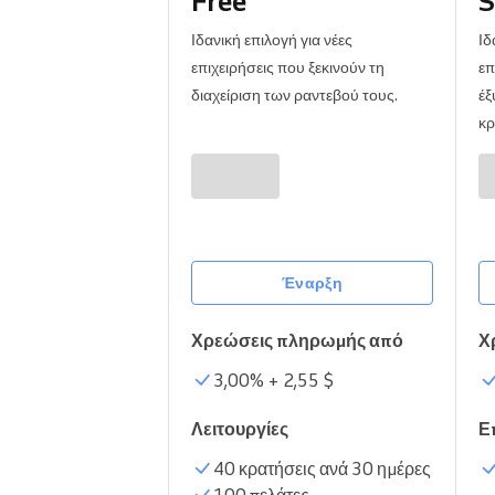
Free
S
Ηλεκτρονικές κρατήσεις
Ιδανική επιλογή για νέες
Ιδ
Omnichannel λύση κρατήσεων
επιχειρήσεις που ξεκινούν τη
επ
διαχείριση των ραντεβού τους.
έξ
κρ
Έναρξη
Χρεώσεις πληρωμής από
Χ
3,00
% +
2,55 $
Λειτουργίες
Ε
40 κρατήσεις ανά 30 ημέρες