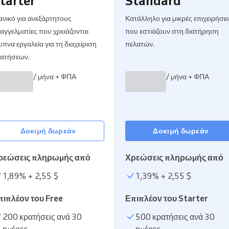
tarter
Standard
Enterprise
ανικό για ανεξάρτητους
Κατάλληλο για μικρές επιχειρήσει
Διαχειρίζεστε έναν μεγάλο
αγγελματίες που χρειάζονται
που εστιάζουν στη διατήρηση
οργανισμό
υπνα εργαλεία για τη διαχείριση
πελατών.
ατήσεων.
/ μήνα + ΦΠΑ
/ μήνα + ΦΠΑ
Δοκιμή δωρεάν
Δοκιμή δωρεάν
ρεώσεις πληρωμής από
Χρεώσεις πληρωμής από
1,89
% +
2,55 $
1,39
% +
2,55 $
πιπλέον του Free
Επιπλέον του Starter
200 κρατήσεις ανά 30
500 κρατήσεις ανά 30