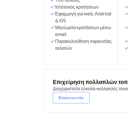
100 πελάτες
Ιστότοπος κρατήσεων
Εφαρμογή για web, Android
& iOS
Μηνύματα κρατήσεων μέσω
email
Παρακολούθηση παρουσίας
πελατών
Επιχείρηση πολλαπλών το
Διαχειριστείτε εύκολα πολλαπλές τοπο
Επικοινωνία