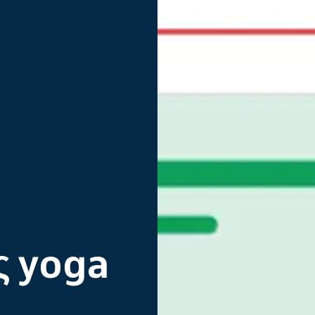
ς yoga