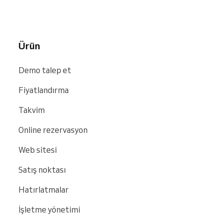
gibi platformlarda kolayca bulunur.
Ürün
Demo talep et
Fiyatlandırma
Takvim
Online rezervasyon
Web sitesi
Satış noktası
Hatırlatmalar
İşletme yönetimi