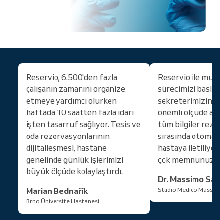
Reservio, 6.500'den fazla
Reservio ile mua
çalışanın zamanını organize
sürecimizi basitl
etmeye yardımcı olurken
sekreterimizin i
haftada 10 saatten fazla idari
önemli ölçüde aza
işten tasarruf sağlıyor. Tesis ve
tüm bilgiler rez
oda rezervasyonlarının
sırasında otomati
dijitalleşmesi, hastane
hastaya iletiliyor
genelinde günlük işlerimizi
çok memnunuz!
büyük ölçüde kolaylaştırdı.
Dr. Massimo San
Marian Bednařík
Studio Medico Massim
Brno Üniversite Hastanesi