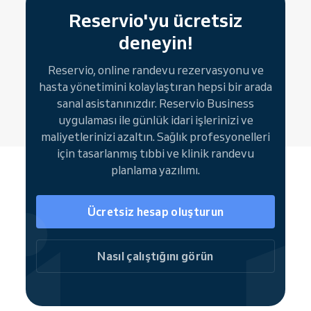
sağlık uzmanları hizmetlerini ve ekibini
Reservio'yu ücretsiz
sergileyebilir. Markalı Rezervasyon Sayfası,
yeni ve mevcut hastaların hizmet seçmesine,
deneyin!
gün ve saat belirlemesine, tercih ettikleri
personeli seçmesine ve tüm
Reservio, online randevu rezervasyonu ve
rezervasyonlarını online olarak yönetmesine
hasta yönetimini kolaylaştıran hepsi bir arada
imkan tanır.
sanal asistanınızdır. Reservio Business
uygulaması ile günlük idari işlerinizi ve
Rezervasyon butonları (widget'lar)
, hasta
maliyetlerinizi azaltın. Sağlık profesyonelleri
erişimini artırmanın bir başka yoludur ve
için tasarlanmış tıbbi ve klinik randevu
mevcut web sitenize ya da sosyal medya
planlama yazılımı.
hesaplarınıza doğrudan entegre edilir.
Böylece hızlı ve kolay kendi kendine
rezervasyon imkanı sunar. Kullanıcıları tam
Ücretsiz hesap oluşturun
Rezervasyon Sayfanıza yönlendirin veya
anında bireysel hizmetler planlayın.
Nasıl çalıştığını görün
Reservio topluluğunun bir parçası olarak, aşı
ve bağışıklama programınız arama
motorlarında ve
Google
,
Bing
ve
Facebook