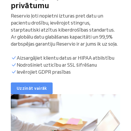
privātumu
Reservio ļoti nopietni izturas pret datu un
pacientu drošību, ievērojot stingrus,
starptautiski atzītus kiberdrošības standartus.
Ar globālu datu glabāšanas kapacitāti un 99,9%
darbspējas garantiju Reservio ir ar jums ik uz soļa.
Aizsargājiet klientu datus ar HIPAA atbilstību
Nodrošiniet uzticību ar SSL šifrēšanu
Ievērojiet GDPR prasības
Uzzināt vairāk