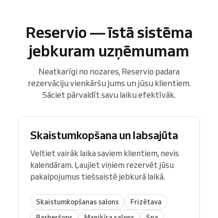
Reservio — īstā sistēma
jebkuram uzņēmumam
Neatkarīgi no nozares, Reservio padara
rezervāciju vienkāršu jums un jūsu klientiem.
Sāciet pārvaldīt savu laiku efektīvāk.
Skaistumkopšana un labsajūta
Veltiet vairāk laika saviem klientiem, nevis
kalendāram. Ļaujiet viņiem rezervēt jūsu
pakalpojumus tiešsaistē jebkurā laikā.
Skaistumkopšanas salons
Frizētava
Barberšops
Manikīra salons
Spa