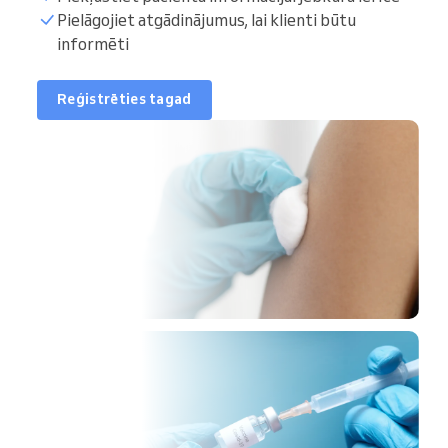
Pielāgojiet atgādinājumus, lai klienti būtu
informēti
Reģistrēties tagad
35
īna
17:05