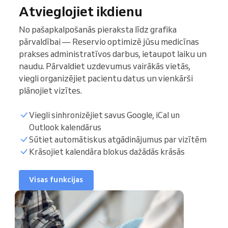
Atvieglojiet ikdienu
No pašapkalpošanās pieraksta līdz grafika
pārvaldībai — Reservio optimizē jūsu medicīnas
prakses administratīvos darbus, ietaupot laiku un
naudu. Pārvaldiet uzdevumus vairākās vietās,
viegli organizējiet pacientu datus un vienkārši
plānojiet vizītes.
Viegli sinhronizējiet savus Google, iCal un
Outlook kalendārus
Pacientu saraksts
Sūtiet automātiskus atgādinājumus par vizītēm
Krāsojiet kalendāra blokus dažādās krāsās
Pierakstu stundas
Visas funkcijas
Sinhronizēt kalendāru