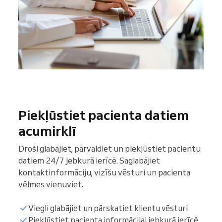
Piekļūstiet pacienta datiem
acumirklī
Droši glabājiet, pārvaldiet un piekļūstiet pacientu
datiem 24/7 jebkurā ierīcē. Saglabājiet
kontaktinformāciju, vizīšu vēsturi un pacienta
vēlmes vienuviet.
Viegli glabājiet un pārskatiet klientu vēsturi
Piekļūstiet pacienta informācijai jebkurā ierīcē