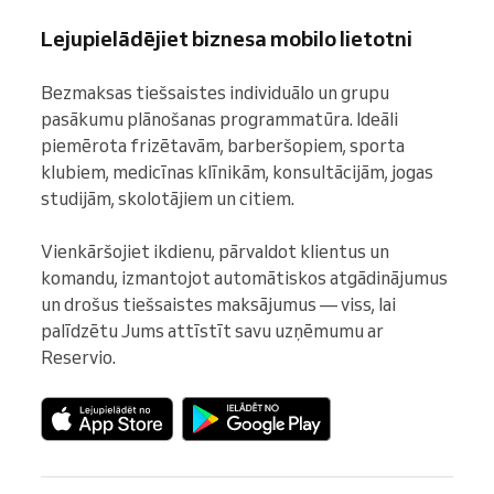
Lejupielādējiet biznesa mobilo lietotni
Bezmaksas tiešsaistes individuālo un grupu 
pasākumu plānošanas programmatūra. Ideāli 
piemērota frizētavām, barberšopiem, sporta 
klubiem, medicīnas klīnikām, konsultācijām, jogas 
studijām, skolotājiem un citiem.

Vienkāršojiet ikdienu, pārvaldot klientus un 
komandu, izmantojot automātiskos atgādinājumus 
un drošus tiešsaistes maksājumus — viss, lai 
palīdzētu Jums attīstīt savu uzņēmumu ar 
Reservio.