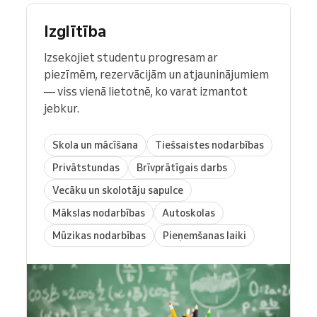
Izglītība
Izsekojiet studentu progresam ar
piezīmēm, rezervācijām un atjauninājumiem
— viss vienā lietotnē, ko varat izmantot
jebkur.
Skola un mācīšana
Tiešsaistes nodarbības
Privātstundas
Brīvprātīgais darbs
Vecāku un skolotāju sapulce
Mākslas nodarbības
Autoskolas
Mūzikas nodarbības
Pieņemšanas laiki