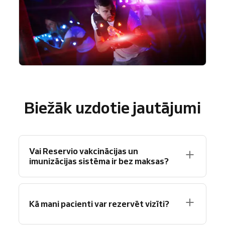
Biežāk uzdotie jautājumi
Vai Reservio vakcinācijas un
imunizācijas sistēma ir bez maksas?
Pilnīgi noteikti! Reservio piedāvā bezmaksas
plānu ar līdz 40 pierakstiem mēnesī un
Kā mani pacienti var rezervēt vizīti?
pamatfunkcijām plānošanai.