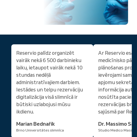
Reservio palīdz organizēt
Ar Reservio esam
vairāk nekā 6 500 darbinieku
medicīnisko pār
laiku, ietaupot vairāk nekā 10
plānošanas proc
stundas nedēļā
ievērojami samaz
administratīvajiem darbiem.
apjomu sekretāre
Iestādes un telpu rezervāciju
informācija auto
digitalizācija visā slimnīcā ir
nosūtīta pacien
būtiski uzlabojusi mūsu
rezervācijas brīd
ikdienu.
sajūsmā par Rese
Marian Bednařík
Dr. Massimo San
Brno Universitātes slimnīca
Studio Medico Massim