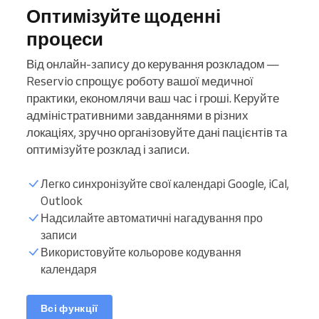
Оптимізуйте щоденні
процеси
Від онлайн-запису до керування розкладом —
Reservio спрощує роботу вашої медичної
практики, економлячи ваш час і гроші. Керуйте
адміністративними завданнями в різних
локаціях, зручно організовуйте дані пацієнтів та
оптимізуйте розклад і записи.
Легко синхронізуйте свої календарі Google, iCal,
Outlook
Надсилайте автоматичні нагадування про
Список пацієнтів
записи
Використовуйте кольорове кодування
календаря
Години запису
Синхронізувати
Всі функції