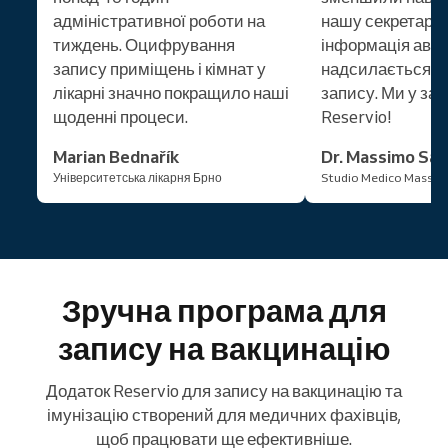
адміністративної роботи на
нашу секретарку
тиждень. Оцифрування
інформація авт
запису приміщень і кімнат у
надсилається па
лікарні значно покращило наші
запису. Ми у зах
щоденні процеси.
Reservio!
Marian Bednařík
Dr. Massimo San
Університетська лікарня Брно
Studio Medico Massim
Зручна програма для
запису на вакцинацію
Додаток Reservio для запису на вакцинацію та
імунізацію створений для медичних фахівців,
щоб працювати ще ефективніше.