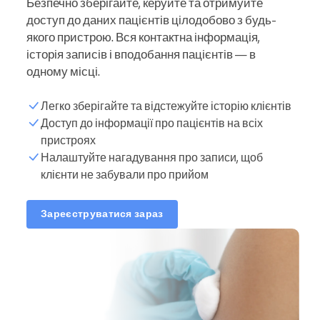
Безпечно зберігайте, керуйте та отримуйте
доступ до даних пацієнтів цілодобово з будь-
якого пристрою. Вся контактна інформація,
історія записів і вподобання пацієнтів — в
одному місці.
Легко зберігайте та відстежуйте історію клієнтів
Доступ до інформації про пацієнтів на всіх
пристроях
Налаштуйте нагадування про записи, щоб
клієнти не забували про прийом
Зареєструватися зараз
ина