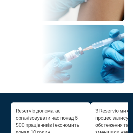
Reservio допомагає
З Reservio ми с
організовувати час понад 6
процес запису н
500 працівників і економить
обстеження та з
понад 10 годин
зменшили наван