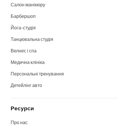
Салон манікюру
Барбершоп
Йога-студія
Танцювальна студія
Велнес і спа
Медична клініка
Персональні тренування
Детейлінг авто
Ресурси
Про нас