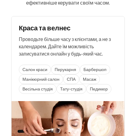
ефективніше керувати своїм часом.
Краса та велнес
Проводьте більше часу з клієнтами, а не з
календарем. Дайте їм можливість
записуватися онлайн у будь-який час.
Салон краси
Перукарня
Барбершоп
Манікюрний салон
СПА
Масаж
Весільна студія
Тату-студія
Педикюр