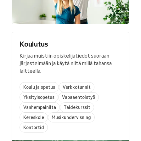
Koulutus
Kirjaa muistiin opiskelijatiedot suoraan
järjestelmään ja käytä niitä millä tahansa
laitteella.
Koulu ja opetus
Verkkotunnit
Yksityisopetus
Vapaaehtoistyö
Vanhempainilta
Taidekurssit
Køreskole
Musikundervisning
Kontortid