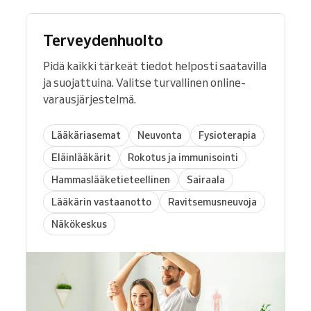
Terveydenhuolto
Pidä kaikki tärkeät tiedot helposti saatavilla
ja suojattuina. Valitse turvallinen online-
varausjärjestelmä.
Lääkäriasemat
Neuvonta
Fysioterapia
Eläinlääkärit
Rokotus ja immunisointi
Hammaslääketieteellinen
Sairaala
Lääkärin vastaanotto
Ravitsemusneuvoja
Näkökeskus