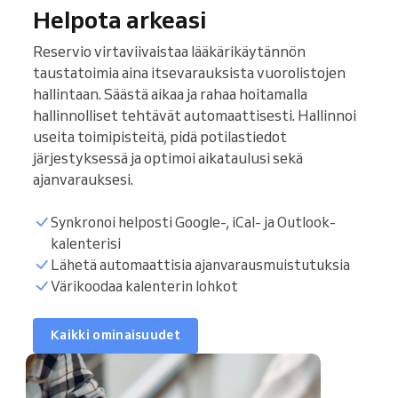
Helpota arkeasi
Reservio virtaviivaistaa lääkärikäytännön
taustatoimia aina itsevarauksista vuorolistojen
hallintaan. Säästä aikaa ja rahaa hoitamalla
hallinnolliset tehtävät automaattisesti. Hallinnoi
useita toimipisteitä, pidä potilastiedot
järjestyksessä ja optimoi aikataulusi sekä
ajanvarauksesi.
Synkronoi helposti Google-, iCal- ja Outlook-
kalenterisi
Potilaslista
Lähetä automaattisia ajanvarausmuistutuksia
Värikoodaa kalenterin lohkot
Varausajat
Kaikki ominaisuudet
Synkronoi kalenteri