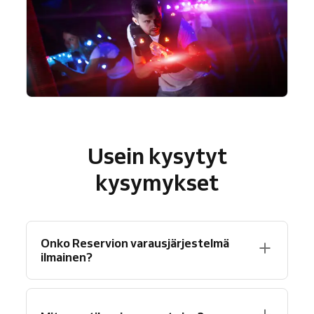
Usein kysytyt
kysymykset
Onko Reservion varausjärjestelmä
ilmainen?
Varmasti! Reservio tarjoaa ilmaisen
suunnitelman, jonka avulla voit saada jopa 40