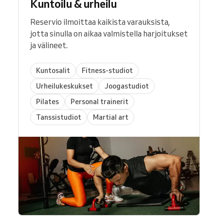
Kuntoilu & urheilu
Reservio ilmoittaa kaikista varauksista,
jotta sinulla on aikaa valmistella harjoitukset
ja välineet.
Kuntosalit
Fitness-studiot
Urheilukeskukset
Joogastudiot
Pilates
Personal trainerit
Tanssistudiot
Martial art