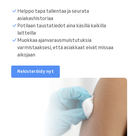
Helppo tapa tallentaa ja seurata
asiakashistoriaa
Potilaan taustatiedot aina käsillä kaikilla
laitteilla
Muokkaa ajanvarausmuistutuksia
varmistaaksesi, että asiakkaat eivät missaa
aikojaan
Rekisteröidy nyt
35