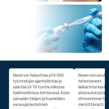
7.05
Reservio helpottaa yli 6 500
Reservion avull
työntekijän ajanhallintaa ja
tehostaneet
säästää yli 10 tuntia viikossa
lääkärintarkast
hallinnollisissa tehtävissä. Koko
aikataulutusta j
sairaalan tilojen ja huoneiden
sihteerimme työ
varausjärjestelmän
merkittävästi. Ka