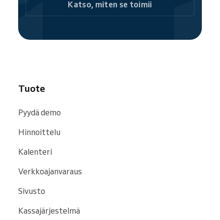
mediassa, kuten
Google
,
Bing
ja
Facebook
.
Katso, miten se toimii
Tuote
Pyydä demo
Hinnoittelu
Kalenteri
Verkkoajanvaraus
Sivusto
Kassajärjestelmä