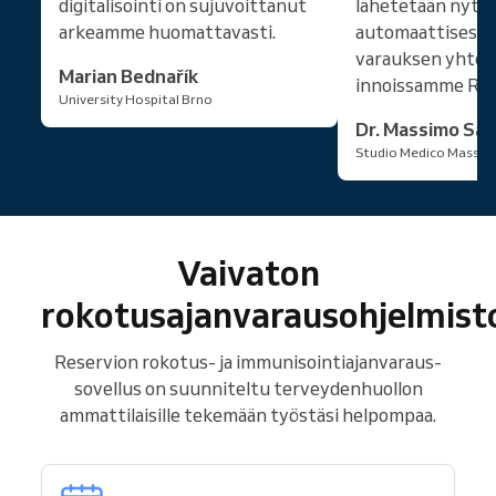
digitalisointi on sujuvoittanut
lähetetään nyt
arkeamme huomattavasti.
automaattisesti p
varauksen yhtey
Marian Bednařík
innoissamme Res
University Hospital Brno
Dr. Massimo San
Studio Medico Massim
Vaivaton
rokotusajanvarausohjelmist
Reservion rokotus- ja immunisointiajanvaraus-
sovellus on suunniteltu terveydenhuollon
ammattilaisille tekemään työstäsi helpompaa.