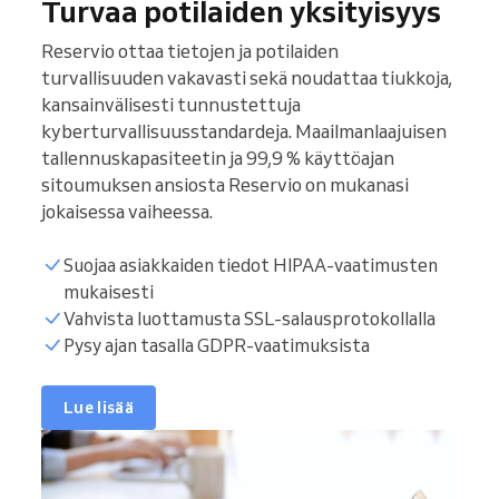
Turvaa potilaiden yksityisyys
Reservio ottaa tietojen ja potilaiden
turvallisuuden vakavasti sekä noudattaa tiukkoja,
kansainvälisesti tunnustettuja
kyberturvallisuusstandardeja. Maailmanlaajuisen
tallennuskapasiteetin ja 99,9 % käyttöajan
sitoumuksen ansiosta Reservio on mukanasi
jokaisessa vaiheessa.
Suojaa asiakkaiden tiedot HIPAA-vaatimusten
mukaisesti
Vahvista luottamusta SSL-salausprotokollalla
Pysy ajan tasalla GDPR-vaatimuksista
Lue lisää