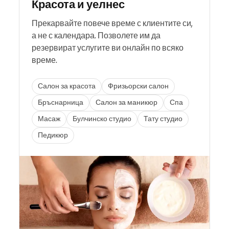
Красота и уелнес
Прекарвайте повече време с клиентите си,
а не с календара. Позволете им да
резервират услугите ви онлайн по всяко
време.
Салон за красота
Фризьорски салон
Бръснарница
Салон за маникюр
Спа
Масаж
Булчинско студио
Тату студио
Педикюр