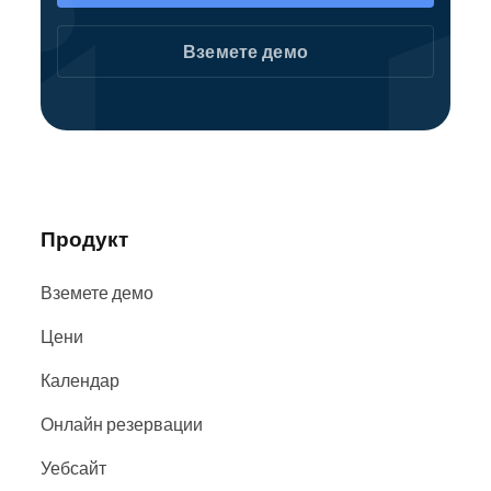
Като част от общността на Reservio, вашата
болница лесно се намира в търсачки и
Вземете демо
уебсайтове като
Google
,
Bing
и
Facebook
.
Продукт
Вземете демо
Цени
Календар
Онлайн резервации
Уебсайт