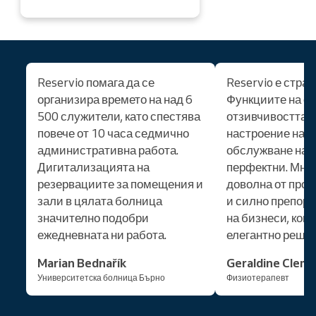
Reservio помага да се
Reservio е страх
организира времето на над 6
Функциите на с
500 служители, като спестява
отзивчивостта и
повече от 10 часа седмично
настроение на е
административна работа.
обслужване на к
Дигитализацията на
перфектни. Мно
резервациите за помещения и
доволна от прод
зали в цялата болница
и силно препоръ
значително подобри
на бизнеси, кои
ежедневната ни работа.
елегантно решен
Marian Bednařík
Geraldine Clem
Университетска болница Бърно
Физиотерапевт