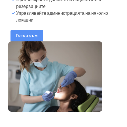
Списък с клиенти
резервациите
Управлявайте администрацията на няколко
локации
Часове за резервации
Синхронизирайте
Готов съм
календара