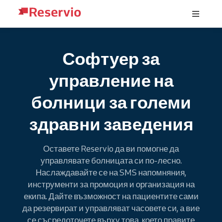
Софтуер за
управление на
болници за големи
здравни заведения
Оставете Reservio да ви помогне да
управлявате болницата си по-лесно.
Наслаждавайте се на SMS напомняния,
инструменти за промоция и организация на
екипа. Дайте възможност на пациентите сами
да резервират и управляват часовете си, а вие
се съсредоточете върху това, което правите