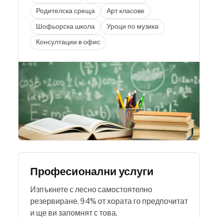
Родителска среща
Арт класове
Шофьорска школа
Уроци по музика
Консултации в офис
Професионални услуги
Изпъкнете с лесно самостоятелно
резервиране. 94% от хората го предпочитат
и ще ви запомнят с това.