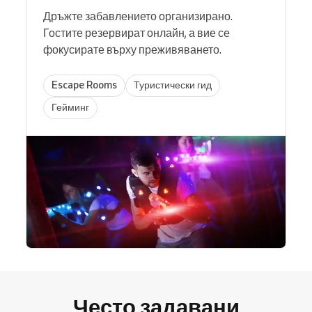
Дръжте забавлението организирано.
Гостите резервират онлайн, а вие се
фокусирате върху преживяването.
Escape Rooms
Туристически гид
Гейминг
Често задавани