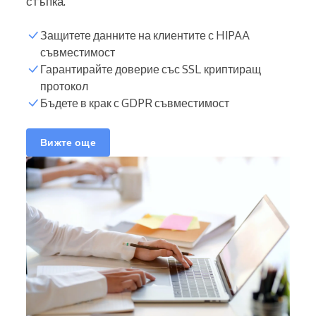
стъпка.
Защитете данните на клиентите с HIPAA
съвместимост
Гарантирайте доверие със SSL криптиращ
протокол
Бъдете в крак с GDPR съвместимост
Вижте още