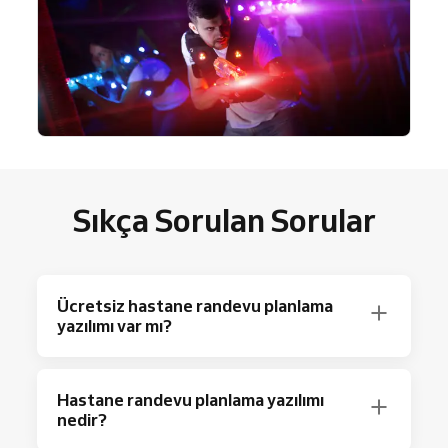
Sıkça Sorulan Sorular
Ücretsiz hastane randevu planlama
yazılımı var mı?
Kesinlikle! Reservio, temel planlama
Hastane randevu planlama yazılımı
özellikleri
ile ayda 40 randevuya kadar
nedir?
ücretsiz bir plan sunar.