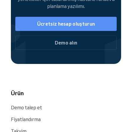
artırmanın başka bir yoludur ve mevcut web
planlama yazılımı.
sitenize veya sosyal medyanıza doğrudan
entegre edilerek hızlı ve kolay kendi kendine
rezervasyon sağlar. Kullanıcıları tam
Ücretsiz hesap oluşturun
Rezervasyon Web Sitenize yönlendirin veya
anında bireysel hizmetler için rezervasyon
Demo alın
alın.
Reservio topluluğunun bir parçası olarak,
hastaneniz
Google
,
Bing
ve
Facebook
dahil
olmak üzere arama motorlarında ve web
sitelerinde kolayca bulunur.
Ürün
Demo talep et
Fiyatlandırma
Takvim