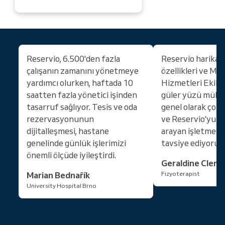
Reservio, 6.500'den fazla
Reservio harika!
çalışanın zamanını yönetmeye
özellikleri ve Mü
yardımcı olurken, haftada 10
Hizmetleri Ekibini
saatten fazla yönetici işinden
güler yüzü müke
tasarruf sağlıyor. Tesis ve oda
genel olarak çok
rezervasyonunun
ve Reservio'yu ş
dijitalleşmesi, hastane
arayan işletmeler
genelinde günlük işlerimizi
tavsiye ediyorum
önemli ölçüde iyileştirdi.
Geraldine Clem
Marian Bednařík
Fizyoterapist
University Hospital Brno