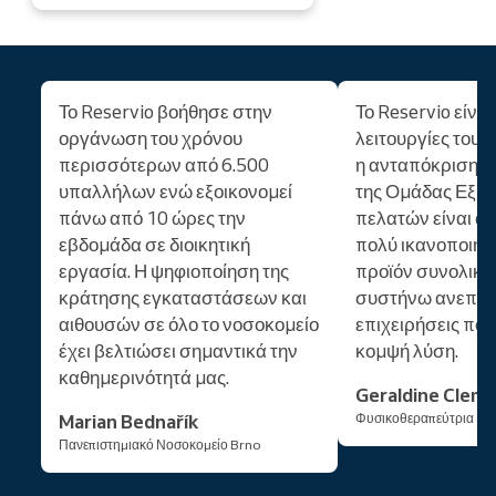
Το Reservio βοήθησε στην
Το Reservio είναι
οργάνωση του χρόνου
λειτουργίες του 
περισσότερων από 6.500
η ανταπόκριση κα
υπαλλήλων ενώ εξοικονομεί
της Ομάδας Εξυ
πάνω από 10 ώρες την
πελατών είναι άψ
εβδομάδα σε διοικητική
πολύ ικανοποιημ
εργασία. Η ψηφιοποίηση της
προϊόν συνολικά 
κράτησης εγκαταστάσεων και
συστήνω ανεπιφ
αιθουσών σε όλο το νοσοκομείο
επιχειρήσεις που
έχει βελτιώσει σημαντικά την
κομψή λύση.
καθημερινότητά μας.
Geraldine Clem
Marian Bednařík
Φυσικοθεραπεύτρια
Πανεπιστημιακό Νοσοκομείο Brno