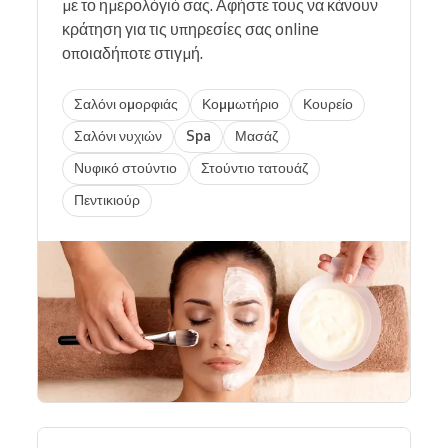
με το ημερολόγιό σας. Αφήστε τους να κάνουν
κράτηση για τις υπηρεσίες σας online
οποιαδήποτε στιγμή.
Σαλόνι ομορφιάς
Κομμωτήριο
Κουρείο
Σαλόνι νυχιών
Spa
Μασάζ
Νυφικό στούντιο
Στούντιο τατουάζ
Πεντικιούρ