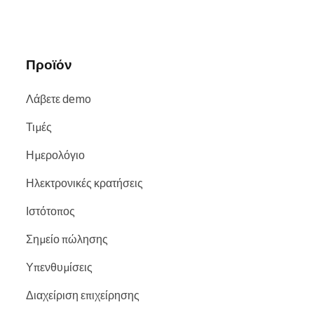
αναζήτησης και ιστότοπους όπως
Google
,
Bing
και
Facebook
.
Προϊόν
Λάβετε demo
Τιμές
Ημερολόγιο
Ηλεκτρονικές κρατήσεις
Ιστότοπος
Σημείο πώλησης
Υπενθυμίσεις
Διαχείριση επιχείρησης