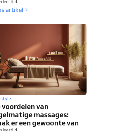
n leestijd
s artikel
estyle
 voordelen van
gelmatige massages:
ak er een gewoonte van
n leestijd