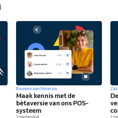
n
Je runt een grote organisatie
Bouwen aan Reservio
Zake
Maak kennis met de
De
bètaversie van ons POS-
ve
systeem
co
3 min leestijd
2 mi