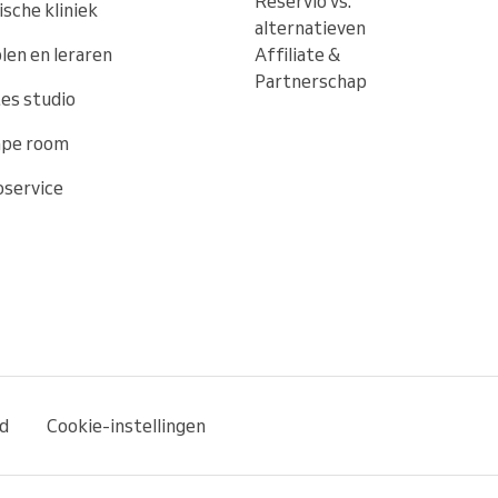
Reservio vs.
sche kliniek
alternatieven
len en leraren
Affiliate &
Partnerschap
tes studio
ape room
service
id
Cookie-instellingen