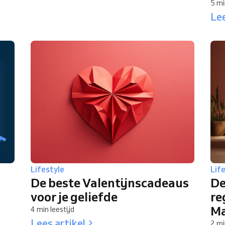
5 mi
Lee
Lifestyle
Lif
De beste Valentijnscadeaus
De
voor je geliefde
re
Ma
4 min leestijd
Lees artikel
2 mi