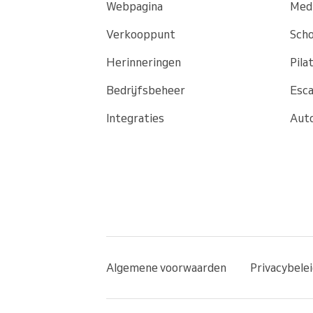
Webpagina
Medi
Verkooppunt
Scho
Herinneringen
Pila
Bedrijfsbeheer
Esc
Integraties
Auto
Algemene voorwaarden
Privacybele