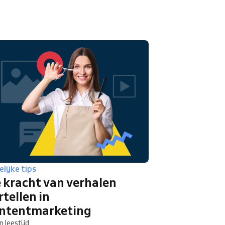
Lees meer
lijke tips
 kracht van verhalen
rtellen in
ntentmarketing
n leestijd