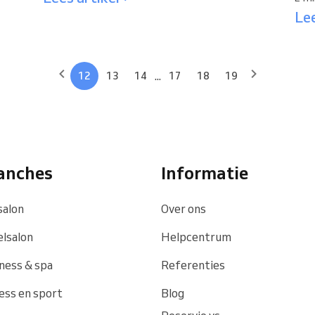
Lee
...
12
13
14
17
18
19
anches
Informatie
alon
Over ons
lsalon
Helpcentrum
ness & spa
Referenties
ess en sport
Blog