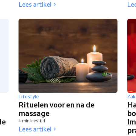
Lees artikel
Lee
Lifestyle
Zake
Rituelen voor en na de
Ha
massage
bo
de
Im
4 min leestijd
Lees artikel
pr