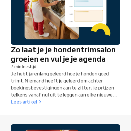
Zo laat je je hondentrimsalon
groeien en vul je je agenda
7 min leestijd
Je hebt jarenlang geleerd hoe je honden goed
trimt. Niemand heeft je geleerd om achter
boekingsbevestigingen aan te zitten, je prijzen
telkens vanaf nul uit te leggen aan elke nieuwe
klant of naar een halflege dinsdagagenda te
Lees artikel
staren. De trimmers die altijd volgeboekt zijn, zijn
niet per se het meest vaardig. Het zijn degenen
die hun systemen vanaf het begin goed hebben
ingericht.